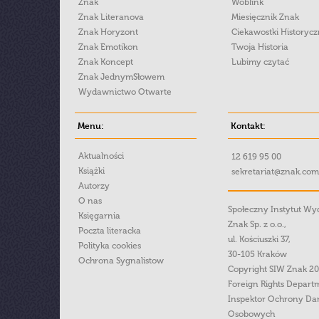
Znak
Woblink
Znak Literanova
Miesięcznik Znak
Znak Horyzont
Ciekawostki Historyc
Znak Emotikon
Twoja Historia
Znak Koncept
Lubimy czytać
Znak JednymSłowem
Wydawnictwo Otwarte
Menu:
Kontakt:
Aktualności
12 619 95 00
Książki
sekretariat@znak.com
Autorzy
O nas
Społeczny Instytut W
Księgarnia
Znak Sp. z o.o.,
Poczta literacka
ul. Kościuszki 37,
Polityka cookies
30-105 Kraków
Ochrona Sygnalistow
Copyright SIW Znak 2
Foreign Rights Depart
Inspektor Ochrony Da
Osobowych