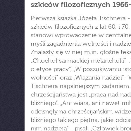
szkiców filozoficznych 1966
Pierwsza książka Józefa Tischnera -
szkiców filozoficznych z lat 60. i 70.
stanowi wprowadzenie w centralne
myśli zagadnienia wolności i nadzie
Znalazły się w niej m.in. głośne tek
„Chochoł sarmackiej melancholii”, „
o etyce pracy”, „W poszukiwaniu ist
wolności” oraz „Wiązania nadziei”.
Tischnera najpilniejszym zadaniem
chrześcijaństwa jest „praca nad nad
bliźniego”. „Ani wiara, ani nawet mi
odcisnęły na chrześcijańskim widz
bliźniego takiego piętna, jakie odci
nim nadzieja” - pisał. „Człowiek bro