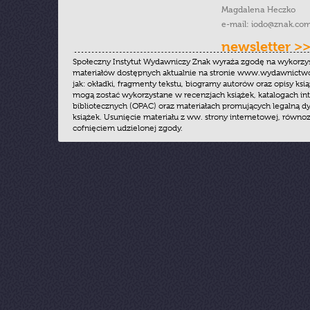
Magdalena Heczko
e-mail:
iodo@znak.com
newsletter >
Społeczny Instytut Wydawniczy Znak wyraża zgodę na wykorzy
materiałów dostępnych aktualnie na stronie www.wydawnictwoz
jak: okładki, fragmenty tekstu, biogramy autorów oraz opisy ksią
mogą zostać wykorzystane w recenzjach książek, katalogach i
bibliotecznych (OPAC) oraz materiałach promujących legalną dy
książek. Usunięcie materiału z ww. strony internetowej, równoz
cofnięciem udzielonej zgody.