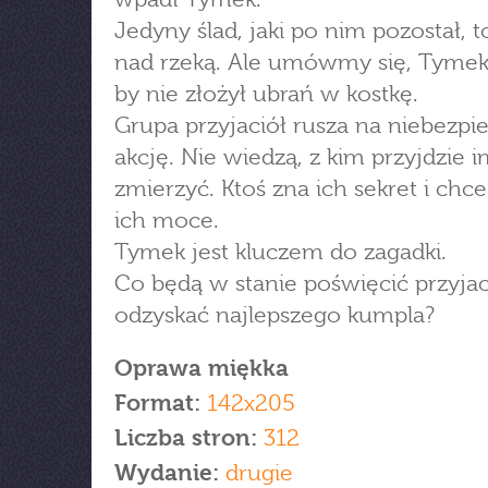
Jedyny ślad, jaki po nim pozostał, t
nad rzeką. Ale umówmy się, Tymek
by nie złożył ubrań w kostkę.
Grupa przyjaciół rusza na niebezpi
akcję. Nie wiedzą, z kim przyjdzie i
zmierzyć. Ktoś zna ich sekret i chce
ich moce.
Tymek jest kluczem do zagadki.
Co będą w stanie poświęcić przyjac
odzyskać najlepszego kumpla?
Oprawa miękka
Format:
142x205
Liczba stron:
312
Wydanie:
drugie