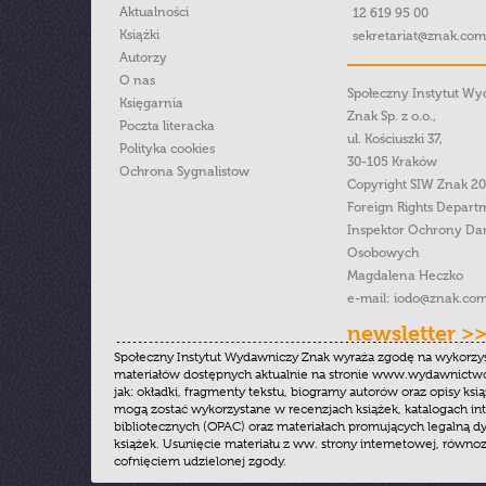
Aktualności
12 619 95 00
Książki
sekretariat@znak.com
Autorzy
O nas
Społeczny Instytut W
Księgarnia
Znak Sp. z o.o.,
Poczta literacka
ul. Kościuszki 37,
Polityka cookies
30-105 Kraków
Ochrona Sygnalistow
Copyright SIW Znak 2
Foreign Rights Depart
Inspektor Ochrony Da
Osobowych
Magdalena Heczko
e-mail:
iodo@znak.com
newsletter >
Społeczny Instytut Wydawniczy Znak wyraża zgodę na wykorzy
materiałów dostępnych aktualnie na stronie www.wydawnictwoz
jak: okładki, fragmenty tekstu, biogramy autorów oraz opisy ksią
mogą zostać wykorzystane w recenzjach książek, katalogach i
bibliotecznych (OPAC) oraz materiałach promujących legalną dy
książek. Usunięcie materiału z ww. strony internetowej, równoz
cofnięciem udzielonej zgody.