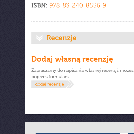
ISBN:
978-83-240-8556-9
Recenzje
Dodaj własną recenzję
Zapraszamy do napisania własnej recenzji, możes
poprzez formularz.