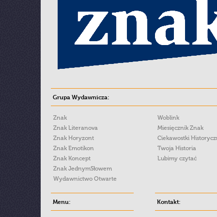
Grupa Wydawnicza:
Znak
Woblink
Znak Literanova
Miesięcznik Znak
Znak Horyzont
Ciekawostki Historyc
Znak Emotikon
Twoja Historia
Znak Koncept
Lubimy czytać
Znak JednymSłowem
Wydawnictwo Otwarte
Menu:
Kontakt: