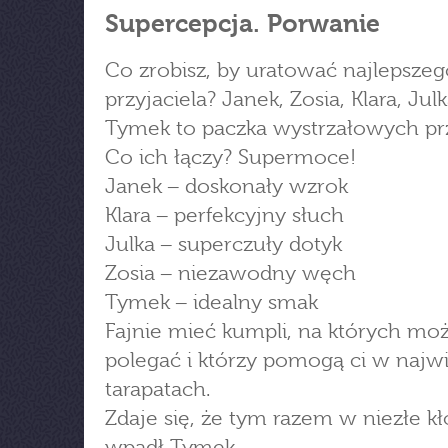
Supercepcja. Porwanie
Co zrobisz, by uratować najlepszeg
przyjaciela? Janek, Zosia, Klara, Julk
Tymek to paczka wystrzałowych prz
Co ich łączy? Supermoce!
Janek ‒ doskonały wzrok
Klara ‒ perfekcyjny słuch
Julka ‒ superczuły dotyk
Zosia ‒ niezawodny węch
Tymek ‒ idealny smak
Fajnie mieć kumpli, na których mo
polegać i którzy pomogą ci w najw
tarapatach.
Zdaje się, że tym razem w niezłe k
wpadł Tymek.