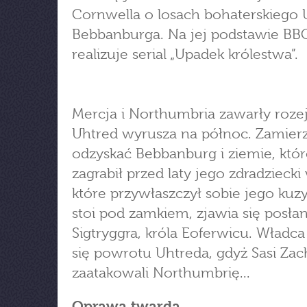
Cornwella o losach bohaterskiego 
Bebbanburga. Na jej podstawie BB
realizuje serial „Upadek królestwa”.
Mercja i Northumbria zawarły roze
Uhtred wyrusza na północ. Zamier
odzyskać Bebbanburg i ziemie, któr
zagrabił przed laty jego zdradziecki 
które przywłaszczył sobie jego kuz
stoi pod zamkiem, zjawia się posła
Sigtryggra, króla Eoferwicu. Wład
się powrotu Uhtreda, gdyż Sasi Za
zaatakowali Northumbrię...
Oprawa twarda