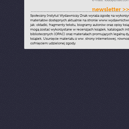
e-mail:
iodo@znak.com
newsletter >
Społeczny Instytut Wydawniczy Znak wyraża zgodę na wykorzy
materiałów dostępnych aktualnie na stronie www.wydawnictwoz
jak: okładki, fragmenty tekstu, biogramy autorów oraz opisy ksią
mogą zostać wykorzystane w recenzjach książek, katalogach i
bibliotecznych (OPAC) oraz materiałach promujących legalną dy
książek. Usunięcie materiału z ww. strony internetowej, równoz
cofnięciem udzielonej zgody.