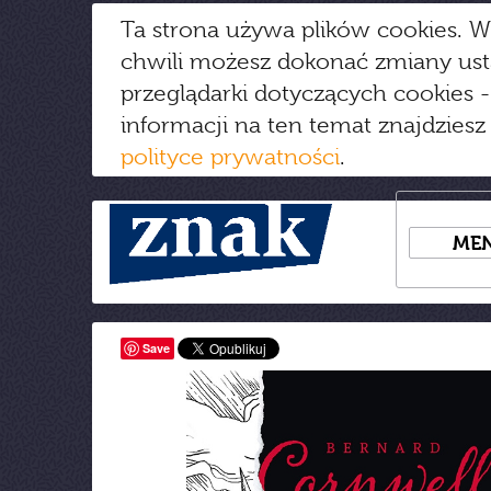
Ta strona używa plików cookies. W
chwili możesz dokonać zmiany us
przeglądarki dotyczących cookies
-
informacji na ten temat znajdziesz
polityce prywatności
.
ME
Save