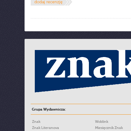
Grupa Wydawnicza:
Znak
Woblink
Znak Literanova
Miesięcznik Znak