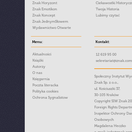
Znak Horyzont
Ciekawostki Historyc
Znak Emotikon
Twoja Historia
Znak Koncept
Lubimy czytać
Znak JednymSłowem
Wydawnictwo Otwarte
Menu:
Kontakt:
Aktualności
12 619 95 00
Książki
sekretariat@znak.com
Autorzy
O nas
Społeczny Instytut W
Księgarnia
Znak Sp. z o.o.,
Poczta literacka
ul. Kościuszki 37,
Polityka cookies
30-105 Kraków
Ochrona Sygnalistow
Copyright SIW Znak 2
Foreign Rights Depart
Inspektor Ochrony Da
Osobowych
Magdalena Heczko