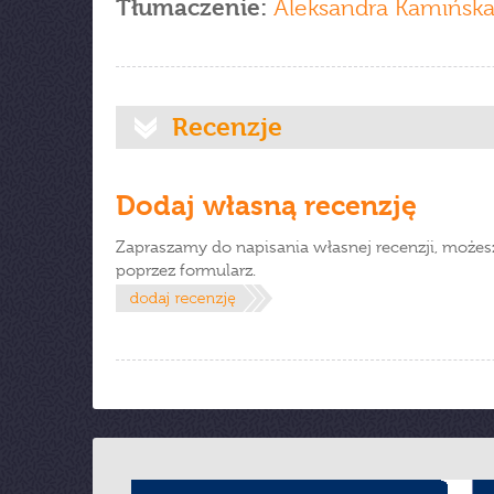
Tłumaczenie:
Aleksandra Kamińsk
Recenzje
Dodaj własną recenzję
Zapraszamy do napisania własnej recenzji, możes
poprzez formularz.