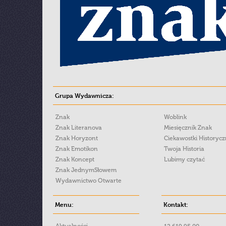
Grupa Wydawnicza:
Znak
Woblink
Znak Literanova
Miesięcznik Znak
Znak Horyzont
Ciekawostki Historyc
Znak Emotikon
Twoja Historia
Znak Koncept
Lubimy czytać
Znak JednymSłowem
Wydawnictwo Otwarte
Menu:
Kontakt: