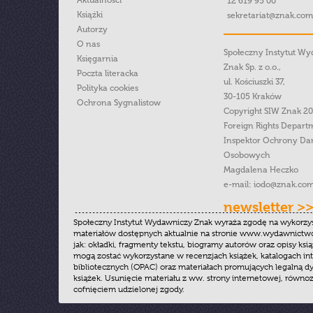
Aktualności
12 619 95 00
Książki
sekretariat@znak.com
Autorzy
O nas
Społeczny Instytut W
Księgarnia
Znak Sp. z o.o.,
Poczta literacka
ul. Kościuszki 37,
Polityka cookies
30-105 Kraków
Ochrona Sygnalistow
Copyright SIW Znak 2
Foreign Rights Depart
Inspektor Ochrony Da
Osobowych
Magdalena Heczko
e-mail:
iodo@znak.com
newsletter >
Społeczny Instytut Wydawniczy Znak wyraża zgodę na wykorzy
materiałów dostępnych aktualnie na stronie www.wydawnictwoz
jak: okładki, fragmenty tekstu, biogramy autorów oraz opisy ksią
mogą zostać wykorzystane w recenzjach książek, katalogach i
bibliotecznych (OPAC) oraz materiałach promujących legalną dy
książek. Usunięcie materiału z ww. strony internetowej, równoz
cofnięciem udzielonej zgody.