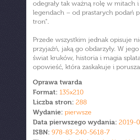
odegrały tak ważną rolę w mitach i
legendach – od prastarych podań p
tron".
Przede wszystkim jednak opisuje n
przyjaźń, jaką go obdarzyły. W jego
świat kruków, historia i magia splat
opowieść, która zaskakuje i porusza
Oprawa twarda
Format:
135x210
Liczba stron:
288
Wydanie:
pierwsze
Data pierwszego wydania:
2019-0
ISBN:
978-83-240-5618-7