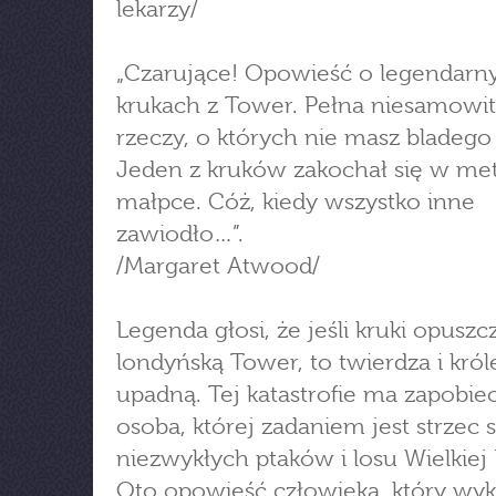
lekarzy/
„Czarujące! Opowieść o legendarn
krukach z Tower. Pełna niesamowi
rzeczy, o których nie masz bladego 
Jeden z kruków zakochał się w me
małpce. Cóż, kiedy wszystko inne
zawiodło…”.
/Margaret Atwood/
Legenda głosi, że jeśli kruki opuszc
londyńską Tower, to twierdza i kró
upadną. Tej katastrofie ma zapobie
osoba, której zadaniem jest strzec 
niezwykłych ptaków i losu Wielkiej B
Oto opowieść człowieka, który wy