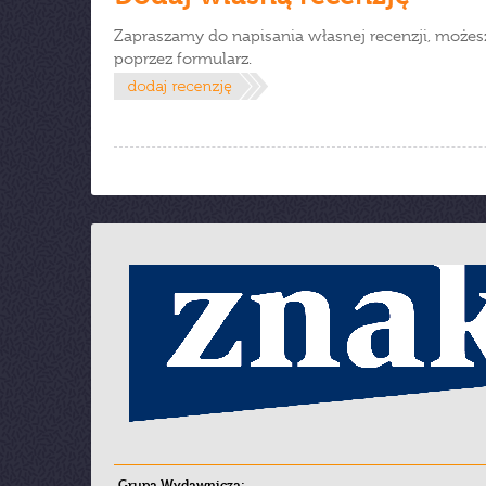
Zapraszamy do napisania własnej recenzji, możes
poprzez formularz.
Grupa Wydawnicza: