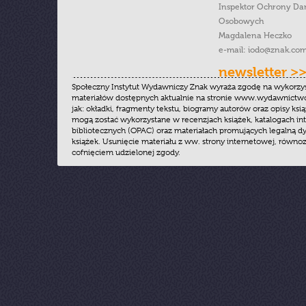
Inspektor Ochrony Da
Osobowych
Magdalena Heczko
e-mail:
iodo@znak.com
newsletter >
Społeczny Instytut Wydawniczy Znak wyraża zgodę na wykorzy
materiałów dostępnych aktualnie na stronie www.wydawnictwoz
jak: okładki, fragmenty tekstu, biogramy autorów oraz opisy ksią
mogą zostać wykorzystane w recenzjach książek, katalogach i
bibliotecznych (OPAC) oraz materiałach promujących legalną dy
książek. Usunięcie materiału z ww. strony internetowej, równoz
cofnięciem udzielonej zgody.