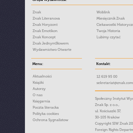
Znak
Woblink
Znak Literanova
Miesięcznik Znak
Znak Horyzont
Ciekawostki Historyc
Znak Emotikon
Twoja Historia
Znak Koncept
Lubimy czytać
Znak JednymSłowem
Wydawnictwo Otwarte
Menu:
Kontakt:
Aktualności
12 619 95 00
Książki
sekretariat@znak.com
Autorzy
O nas
Społeczny Instytut W
Księgarnia
Znak Sp. z o.o.,
Poczta literacka
ul. Kościuszki 37,
Polityka cookies
30-105 Kraków
Ochrona Sygnalistow
Copyright SIW Znak 2
Foreign Rights Depart