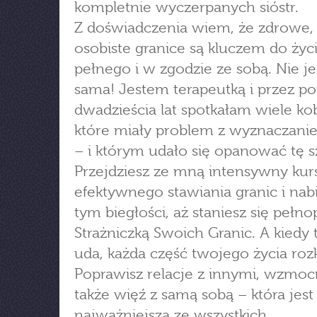
kompletnie wyczerpanych sióstr.
Z doświadczenia wiem, że zdrowe, 
osobiste granice są kluczem do życ
pełnego i w zgodzie ze sobą. Nie je
sama! Jestem terapeutką i przez p
dwadzieścia lat spotkałam wiele kob
które miały problem z wyznaczani
– i którym udało się opanować tę s
Przejdziesz ze mną intensywny kur
efektywnego stawiania granic i nab
tym biegłości, aż staniesz się pełn
Strażniczką Swoich Granic. A kiedy t
uda, każda część twojego życia roz
Poprawisz relacje z innymi, wzmoc
także więź z samą sobą – która jest
najważniejsza ze wszystkich.