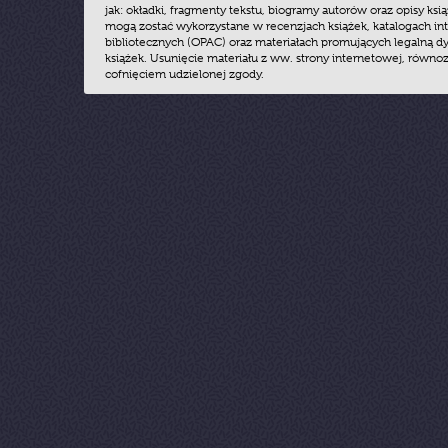
jak: okładki, fragmenty tekstu, biogramy autorów oraz opisy ksią
mogą zostać wykorzystane w recenzjach książek, katalogach i
bibliotecznych (OPAC) oraz materiałach promujących legalną dy
książek. Usunięcie materiału z ww. strony internetowej, równoz
cofnięciem udzielonej zgody.