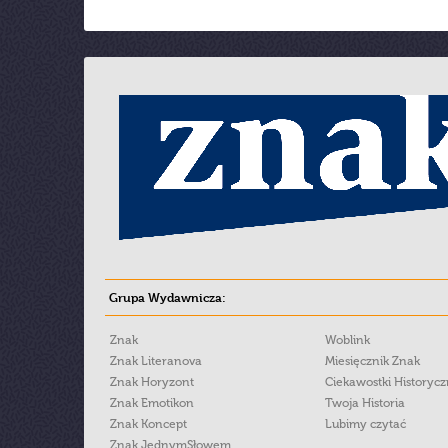
Grupa Wydawnicza:
Znak
Woblink
Znak Literanova
Miesięcznik Znak
Znak Horyzont
Ciekawostki Historyc
Znak Emotikon
Twoja Historia
Znak Koncept
Lubimy czytać
Znak JednymSłowem