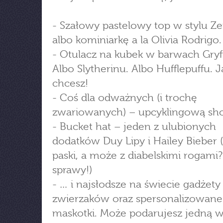
- Szałowy pastelowy top w stylu Z
albo kominiarkę a la Olivia Rodrigo.
- Otulacz na kubek w barwach Gryf
Albo Slytherinu. Albo Hufflepuffu. J
chcesz!
- Coś dla odważnych (i trochę
zwariowanych) – upcyklingową sh
- Bucket hat – jeden z ulubionych
dodatków Duy Lipy i Hailey Bieber (
paski, a może z diabelskimi rogami
sprawy!)
- … i najsłodsze na świecie gadżety
zwierzaków oraz spersonalizowane
maskotki. Może podarujesz jedną 