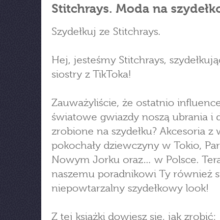
Stitchrays. Moda na szydełk
Szydełkuj ze Stitchrays.
Hej, jesteśmy Stitchrays, szydełkuj
siostry z TikToka!
Zauważyliście, że ostatnio influence
światowe gwiazdy noszą ubrania i 
zrobione na szydełku? Akcesoria z 
pokochały dziewczyny w Tokio, Par
Nowym Jorku oraz… w Polsce. Tera
naszemu poradnikowi Ty również s
niepowtarzalny szydełkowy look!
Z tej książki dowiesz się, jak zrobić: