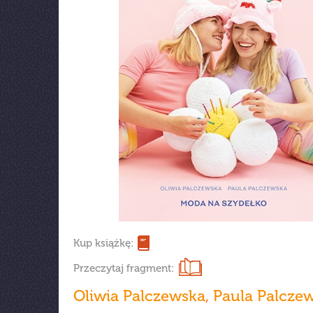
Kup książkę:
Przeczytaj fragment:
Oliwia Palczewska
,
Paula Palcze