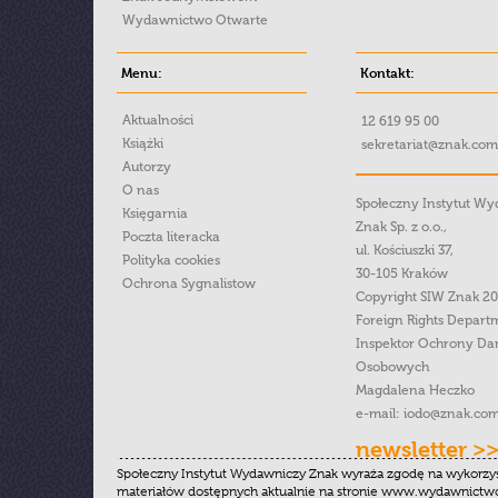
Wydawnictwo Otwarte
Menu:
Kontakt:
Aktualności
12 619 95 00
Książki
sekretariat@znak.com
Autorzy
O nas
Społeczny Instytut W
Księgarnia
Znak Sp. z o.o.,
Poczta literacka
ul. Kościuszki 37,
Polityka cookies
30-105 Kraków
Ochrona Sygnalistow
Copyright SIW Znak 2
Foreign Rights Depart
Inspektor Ochrony Da
Osobowych
Magdalena Heczko
e-mail:
iodo@znak.com
newsletter >
Społeczny Instytut Wydawniczy Znak wyraża zgodę na wykorzy
materiałów dostępnych aktualnie na stronie www.wydawnictwoz