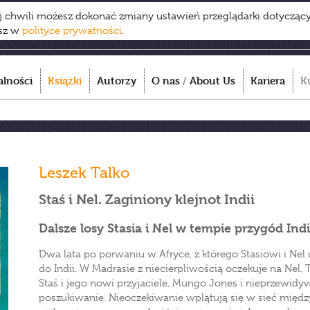
ej chwili możesz dokonać zmiany ustawień przeglądarki dotycząc
esz w
polityce prywatności
.
alności
Książki
Autorzy
O nas
/
About Us
Kariera
K
Leszek Talko
Staś i Nel. Zaginiony klejnot Indii
Dalsze losy Stasia i Nel w tempie przygód In
Dwa lata po porwaniu w Afryce, z którego Stasiowi i Nel 
do Indii. W Madrasie z niecierpliwością oczekuje na Nel
Staś i jego nowi przyjaciele, Mungo Jones i nieprzewidyw
poszukiwanie. Nieoczekiwanie wplątują się w sieć międz