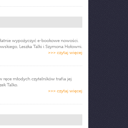
zpłatnie wypożyczyć e-bookowe nowości.
kowskiego, Leszka Talki i Szymona Hołowni.
>>> czytaj więcej
w ręce młodych czytelników trafia jej
zek Talko.
>>> czytaj więcej