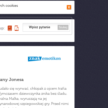
ych cookies
Szukaj
up:
diany Jonesa
udało się wyrwać, chłopak z ojcem trafia
. Tymczasem dziewczynka znika bez śladu.
alna Malka, wyruszają na jej
ynarodowej szpiegowskiej gry. Przed nimi