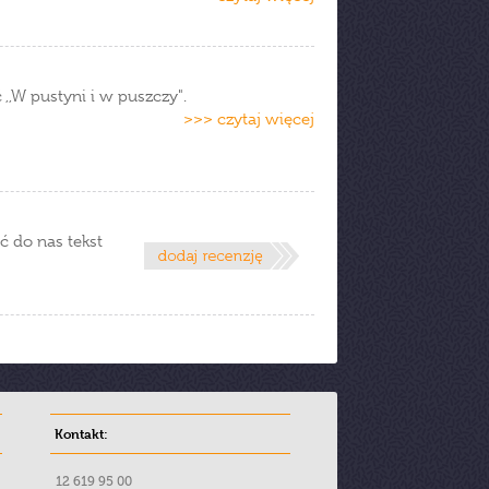
,,W pustyni i w puszczy".
>>> czytaj więcej
ć do nas tekst
Kontakt:
12 619 95 00