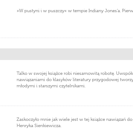
»W pustyni i w puszczy« w tempie Indiany Jones’a. Pierws
Talko w swojej książce robi niesamowitą robotę. Uwspółc
nawiązaniami do klasyków literatury przygodowej twor
młodymi i starszymi czytelnikami.
Zaskoczyło mnie jak wiele jest w tej książce nawiązań d
Henryka Sienkiewicza.