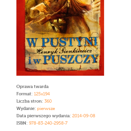
Oprawa twarda
Format:
125x194
Liczba stron:
360
Wydanie:
pierwsze
Data pierwszego wydania:
2014-09-08
ISBN:
978-83-240-2958-7