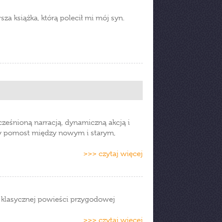
za książka, którą polecił mi mój syn.
ześnioną narracją, dynamiczną akcją i
zy pomost między nowym i starym,
>>> czytaj więcej
o klasycznej powieści przygodowej
>>> czytaj więcej