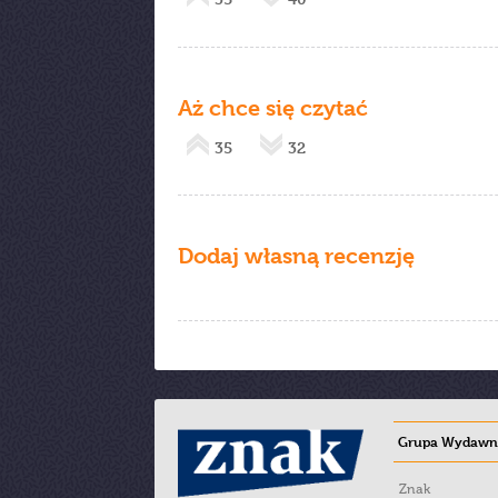
Aż chce się czytać
35
32
Dodaj własną recenzję
Grupa Wydawni
Znak