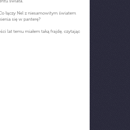
entu świata.
? Co łączy Nel z niesamowitym światem
ienia się w panterę?
ści lat temu miałem taką frajdę, czytając