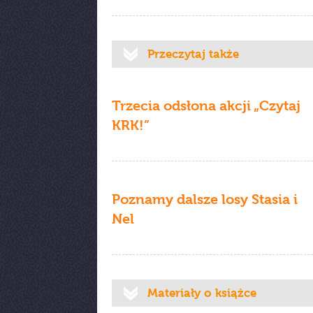
Przeczytaj także
Trzecia odsłona akcji „Czytaj
KRK!”
Poznamy dalsze losy Stasia i
Nel
Materiały o książce