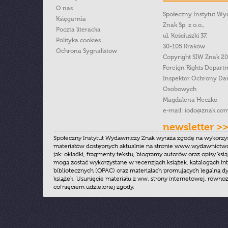
O nas
Społeczny Instytut W
Księgarnia
Znak Sp. z o.o.,
Poczta literacka
ul. Kościuszki 37,
Polityka cookies
30-105 Kraków
Ochrona Sygnalistow
Copyright SIW Znak 2
Foreign Rights Depart
Inspektor Ochrony Da
Osobowych
Magdalena Heczko
e-mail:
iodo@znak.com
newsletter >
Społeczny Instytut Wydawniczy Znak wyraża zgodę na wykorzy
materiałów dostępnych aktualnie na stronie www.wydawnictwoz
jak: okładki, fragmenty tekstu, biogramy autorów oraz opisy ksią
mogą zostać wykorzystane w recenzjach książek, katalogach i
bibliotecznych (OPAC) oraz materiałach promujących legalną dy
książek. Usunięcie materiału z ww. strony internetowej, równoz
cofnięciem udzielonej zgody.