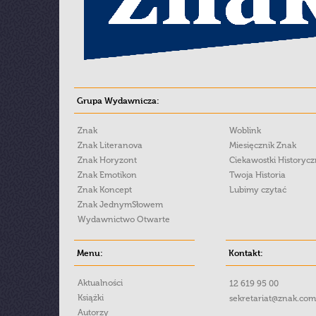
Grupa Wydawnicza:
Znak
Woblink
Znak Literanova
Miesięcznik Znak
Znak Horyzont
Ciekawostki Historyc
Znak Emotikon
Twoja Historia
Znak Koncept
Lubimy czytać
Znak JednymSłowem
Wydawnictwo Otwarte
Menu:
Kontakt:
Aktualności
12 619 95 00
Książki
sekretariat@znak.com
Autorzy