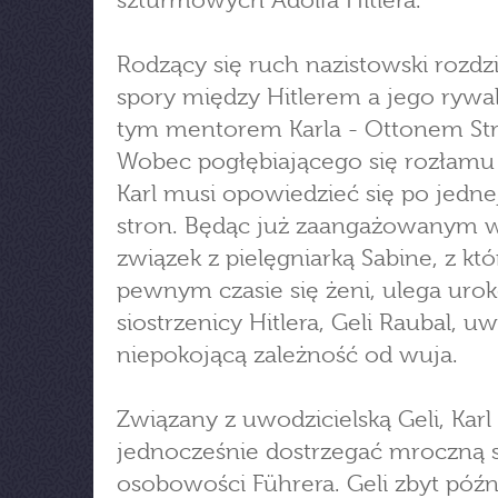
szturmowych Adolfa Hitlera.
Rodzący się ruch nazistowski rozdzi
spory między Hitlerem a jego rywa
tym mentorem Karla - Ottonem St
Wobec pogłębiającego się rozłamu 
Karl musi opowiedzieć się po jedne
stron. Będąc już zaangażowanym 
związek z pielęgniarką Sabine, z któ
pewnym czasie się żeni, ulega uro
siostrzenicy Hitlera, Geli Raubal, u
niepokojącą zależność od wuja.
Związany z uwodzicielską Geli, Karl
jednocześnie dostrzegać mroczną 
osobowości Führera. Geli zbyt póź