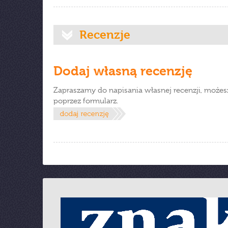
Recenzje
Dodaj własną recenzję
Zapraszamy do napisania własnej recenzji, możes
poprzez formularz.