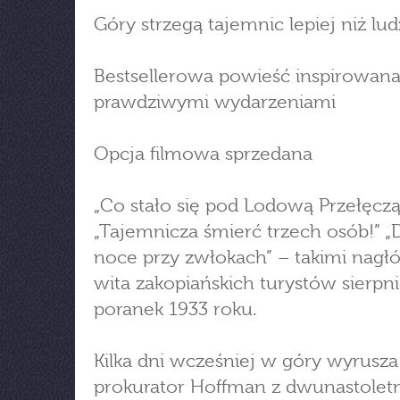
Góry strzegą tajemnic lepiej niż lud
Bestsellerowa powieść inspirowan
prawdziwymi wydarzeniami
Opcja filmowa sprzedana
„Co stało się pod Lodową Przełęczą
„Tajemnicza śmierć trzech osób!” „
noce przy zwłokach” – takimi nag
wita zakopiańskich turystów sierp
poranek 1933 roku.
Kilka dni wcześniej w góry wyrusza
prokurator Hoffman z dwunastolet