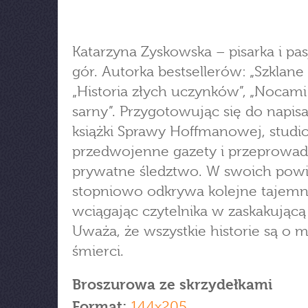
Katarzyna Zyskowska – pisarka i pa
gór. Autorka bestsellerów: „Szklane p
„Historia złych uczynków”, „Nocami
sarny”. Przygotowując się do napis
książki Sprawy Hoffmanowej, studi
przedwojenne gazety i przeprowad
prywatne śledztwo. W swoich powi
stopniowo odkrywa kolejne tajemn
wciągając czytelnika w zaskakującą
Uważa, że wszystkie historie są o mi
śmierci.
Broszurowa ze skrzydełkami
Format:
144x205