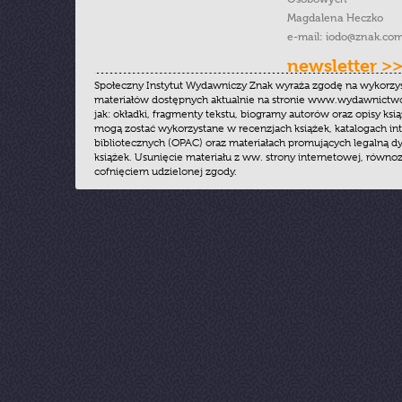
Magdalena Heczko
e-mail:
iodo@znak.com
newsletter >
Społeczny Instytut Wydawniczy Znak wyraża zgodę na wykorzy
materiałów dostępnych aktualnie na stronie www.wydawnictwoz
jak: okładki, fragmenty tekstu, biogramy autorów oraz opisy ksią
mogą zostać wykorzystane w recenzjach książek, katalogach i
bibliotecznych (OPAC) oraz materiałach promujących legalną dy
książek. Usunięcie materiału z ww. strony internetowej, równoz
cofnięciem udzielonej zgody.