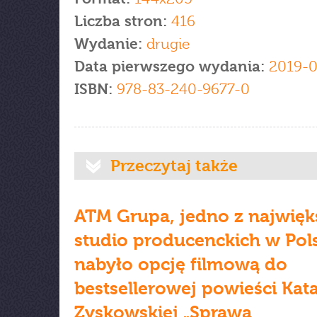
Liczba stron:
416
Wydanie:
drugie
Data pierwszego wydania:
2019-0
ISBN:
978-83-240-9677-0
Przeczytaj także
ATM Grupa, jedno z najwięk
studio producenckich w Pol
nabyło opcję filmową do
bestsellerowej powieści Kat
Zyskowskiej „Sprawa