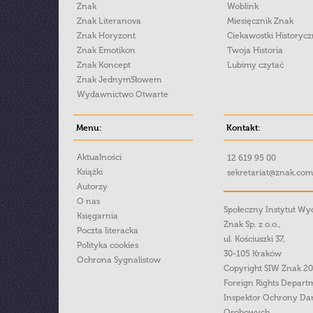
Znak
Woblink
Znak Literanova
Miesięcznik Znak
Znak Horyzont
Ciekawostki Historyc
Znak Emotikon
Twoja Historia
Znak Koncept
Lubimy czytać
Znak JednymSłowem
Wydawnictwo Otwarte
Menu:
Kontakt:
Aktualności
12 619 95 00
Książki
sekretariat@znak.com
Autorzy
O nas
Społeczny Instytut W
Księgarnia
Znak Sp. z o.o.,
Poczta literacka
ul. Kościuszki 37,
Polityka cookies
30-105 Kraków
Ochrona Sygnalistow
Copyright SIW Znak 2
Foreign Rights Depart
Inspektor Ochrony Da
Osobowych