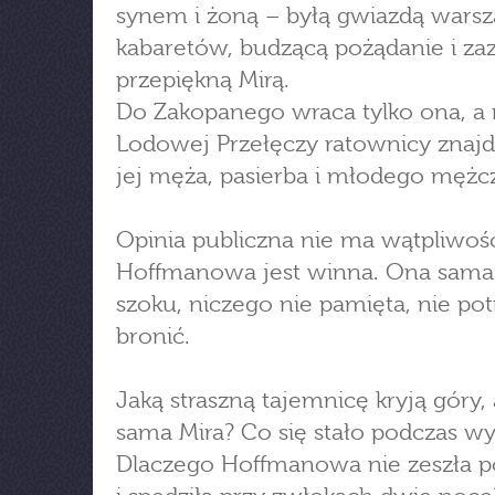
synem i żoną – byłą gwiazdą wars
kabaretów, budzącą pożądanie i za
przepiękną Mirą.
Do Zakopanego wraca tylko ona, a
Lodowej Przełęczy ratownicy znajdu
jej męża, pasierba i młodego mężc
Opinia publiczna nie ma wątpliwośc
Hoffmanowa jest winna. Ona sama 
szoku, niczego nie pamięta, nie potr
bronić.
Jaką straszną tajemnicę kryją góry, 
sama Mira? Co się stało podczas w
Dlaczego Hoffmanowa nie zeszła 