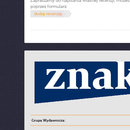
Zapraszamy do napisania własnej recenzji, możes
poprzez formularz.
Grupa Wydawnicza: