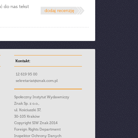
ć do nas tekst
Kontakt:
12 619 95 00
sekretariat@znak.com.pl
Społeczny Instytut Wydawniczy
Znak Sp. z o.o.,
ul. Kościuszki 37,
30-105 Kraków
Copyright SIW Znak 2014
Foreign Rights Department
Inspektor Ochrony Danych