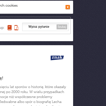
ych cookies
Szukaj
up:
ę!
ęciu lat sporów o historię, które okazały
nej po 2000 roku. W wielu przypadkach
emocje niż współczesne problemy
 Jedwabne albo spór o biografię Lecha