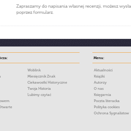
Zapraszamy do napisania własnej recenzji, możesz wysła
poprzez formularz.
cza:
Menu:
Woblink
Aktualności
a
Miesięcznik Znak
Książki
Ciekawostki Historyczne
Autorzy
Twoja Historia
O nas
Lubimy czytać
Księgarnia
łowem
Poczta literacka
Otwarte
Polityka cookies
Ochrona Sygnalistow