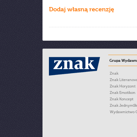
Dodaj własną recenzję
Grupa Wydawni
Znak
Znak Literanov
Znak Horyzont
Znak Emotikon
Znak Koncept
Znak JednymS
Wydawnictwo 