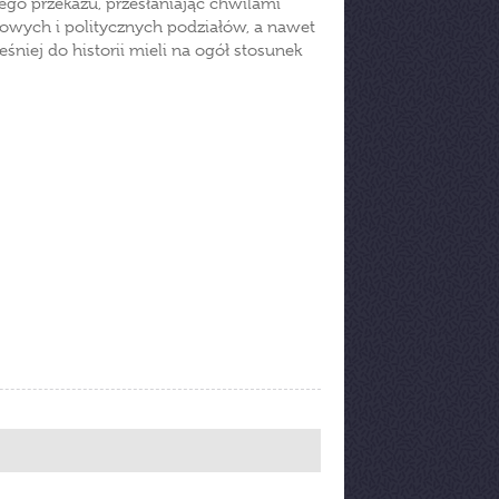
go przekazu, przesłaniając chwilami
eowych i politycznych podziałów, a nawet
niej do historii mieli na ogół stosunek