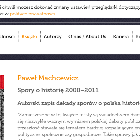
ej chwili możesz dokonać zmiany ustawień przeglądarki dotycząc
esz w
polityce prywatności
.
alności
Książki
Autorzy
O nas
/
About Us
Kariera
K
Paweł Machcewicz
Spory o historię 2000–2011
Autorski zapis dekady sporów o polską histori
”Zamieszczone w tej książce teksty są świadectwem dziesi
się niezwykle ważnym wymiarem polskiej debaty publicz
przeszłość stawała się tematem bardziej rozpalającym 
polityczne, społeczne czy gospodarcze. Takie sprawy jak