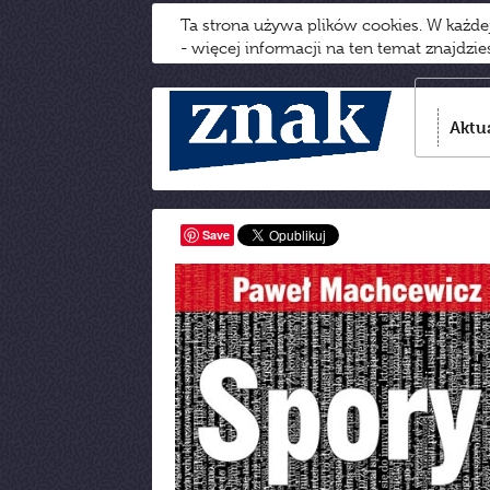
Ta strona używa plików cookies. W każd
- więcej informacji na ten temat znajdzi
Aktu
Save