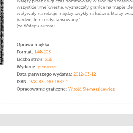
Wałęsy przez długi czas dominowały w środkach masowe
wszystkie inne kwestie, wyznaczały granice na mapie id
wpływały na relacje między zwykłymi ludźmi, którzy wcześ
bardziej letni i zdystansowany.”
(ze Wstępu autora)
Oprawa miękka
Format:
144x205
Liczba stron:
268
Wydanie:
pierwsze
Data pierwszego wydania:
2012-03-12
ISBN:
978-83-240-1887-1
Opracowanie graficzne:
Witold Siemaszkiewicz