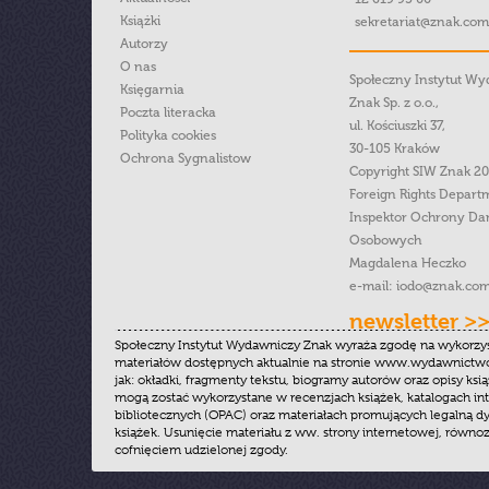
Książki
sekretariat@znak.com
Autorzy
O nas
Społeczny Instytut W
Księgarnia
Znak Sp. z o.o.,
Poczta literacka
ul. Kościuszki 37,
Polityka cookies
30-105 Kraków
Ochrona Sygnalistow
Copyright SIW Znak 2
Foreign Rights Depart
Inspektor Ochrony Da
Osobowych
Magdalena Heczko
e-mail:
iodo@znak.com
newsletter >
Społeczny Instytut Wydawniczy Znak wyraża zgodę na wykorzy
materiałów dostępnych aktualnie na stronie www.wydawnictwoz
jak: okładki, fragmenty tekstu, biogramy autorów oraz opisy ksią
mogą zostać wykorzystane w recenzjach książek, katalogach i
bibliotecznych (OPAC) oraz materiałach promujących legalną dy
książek. Usunięcie materiału z ww. strony internetowej, równoz
cofnięciem udzielonej zgody.