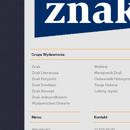
Grupa Wydawnicza:
Znak
Woblink
Znak Literanova
Miesięcznik Znak
Znak Horyzont
Ciekawostki Historyc
Znak Emotikon
Twoja Historia
Znak Koncept
Lubimy czytać
Znak JednymSłowem
Wydawnictwo Otwarte
Menu:
Kontakt:
Aktualności
12 619 95 00