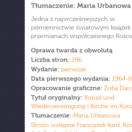
Tłumaczenie: Maria Urbanowa
Jedna z najwcześniejszych w
piśmiennictwie światowym książek
przemianach współczesnego Kościo
Oprawa twarda z obwolutą
Liczba stron:
296
Wydanie:
pierwsze
Data pierwszego wydania:
1964-0
Opracowanie graficzne:
Zofia Dar
Tytuł oryginalny:
Konzil und
Wiedervereinigung i Kirche im Konz
Tłumaczenie:
Maria Urbanowa
Słowo wstępne Franciszek kard. Kön