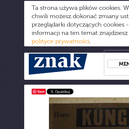
Ta strona używa plików cookies. W
chwili możesz dokonać zmiany us
przeglądarki dotyczących cookies
-
informacji na ten temat znajdziesz
polityce prywatności
.
ME
Save