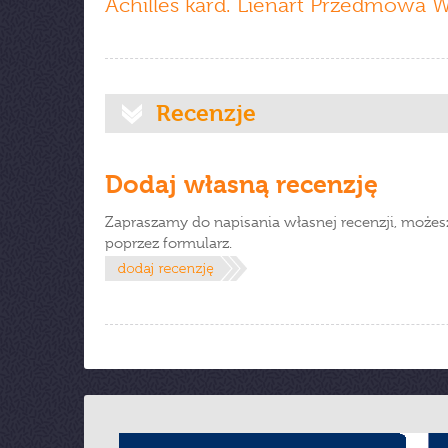
Achilles kard. Liénart Przedmowa 
Recenzje
Dodaj własną recenzję
Zapraszamy do napisania własnej recenzji, możes
poprzez formularz.