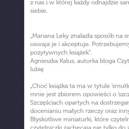
z nas i w której każdy odnajdzie s
siebie.
„Mariana Leky znalazła sposób na s
oswaja je i akceptuje. Potrzebujem
pozytywnych książek”.
Agnieszka Kalus, autorka bloga Czy
lubię
„Choć książka ta ma w tytule ‘smutki
mnie jest zbiorem opowieści o ‘szcz
Szczęściach opartych na dostrzegan
docenianiu małych rzeczy oraz inny
Błyskotliwe miniaturki, które czytel
czytelniczki zachęcają nie tylko do