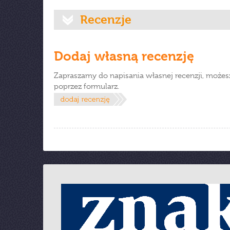
Recenzje
Dodaj własną recenzję
Zapraszamy do napisania własnej recenzji, możes
poprzez formularz.