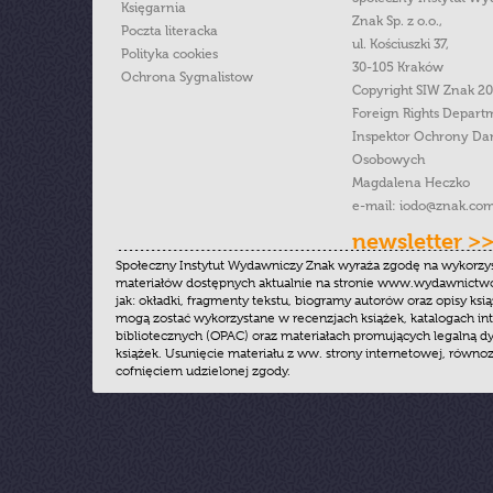
Księgarnia
Znak Sp. z o.o.,
Poczta literacka
ul. Kościuszki 37,
Polityka cookies
30-105 Kraków
Ochrona Sygnalistow
Copyright SIW Znak 2
Foreign Rights Depart
Inspektor Ochrony Da
Osobowych
Magdalena Heczko
e-mail:
iodo@znak.com
newsletter >
Społeczny Instytut Wydawniczy Znak wyraża zgodę na wykorzy
materiałów dostępnych aktualnie na stronie www.wydawnictwoz
jak: okładki, fragmenty tekstu, biogramy autorów oraz opisy ksią
mogą zostać wykorzystane w recenzjach książek, katalogach i
bibliotecznych (OPAC) oraz materiałach promujących legalną dy
książek. Usunięcie materiału z ww. strony internetowej, równoz
cofnięciem udzielonej zgody.