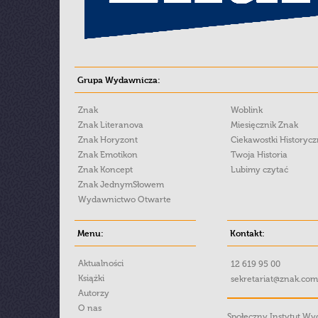
Grupa Wydawnicza:
Znak
Woblink
Znak Literanova
Miesięcznik Znak
Znak Horyzont
Ciekawostki Historyc
Znak Emotikon
Twoja Historia
Znak Koncept
Lubimy czytać
Znak JednymSłowem
Wydawnictwo Otwarte
Menu:
Kontakt:
Aktualności
12 619 95 00
Książki
sekretariat@znak.com
Autorzy
O nas
Społeczny Instytut W