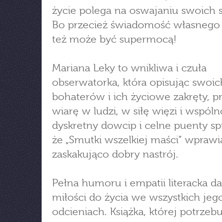
życie polega na oswajaniu swoich s
Bo przecież świadomość własnego 
też może być supermocą!
Mariana Leky to wnikliwa i czuła
obserwatorka, która opisując swoic
bohaterów i ich życiowe zakręty, p
wiarę w ludzi, w siłę więzi i wspóln
dyskretny dowcip i celne puenty sp
że „Smutki wszelkiej maści” wprawi
zaskakująco dobry nastrój.
Pełna humoru i empatii literacka d
miłości do życia we wszystkich jeg
odcieniach. Książka, której potrzeb