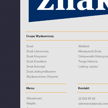
Grupa Wydawnicza:
Znak
Woblink
Znak Literanova
Miesięcznik Znak
Znak Horyzont
Ciekawostki Historyc
Znak Emotikon
Twoja Historia
Znak Koncept
Lubimy czytać
Znak JednymSłowem
Wydawnictwo Otwarte
Menu:
Kontakt:
Aktualności
12 619 95 00
Książki
sekretariat@znak.com