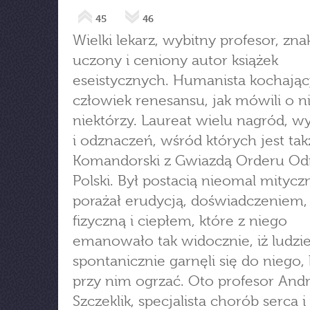
45
46
Wielki lekarz, wybitny profesor, zn
uczony i ceniony autor książek
eseistycznych. Humanista kochając
człowiek renesansu, jak mówili o 
niektórzy. Laureat wielu nagród, w
i odznaczeń, wśród których jest tak
Komandorski z Gwiazdą Orderu Od
Polski. Był postacią nieomal mitycz
porażał erudycją, doświadczeniem,
fizyczną i ciepłem, które z niego
emanowało tak widocznie, iż ludzi
spontanicznie garnęli się do niego, 
przy nim ogrzać. Oto profesor Andr
Szczeklik, specjalista chorób serca i