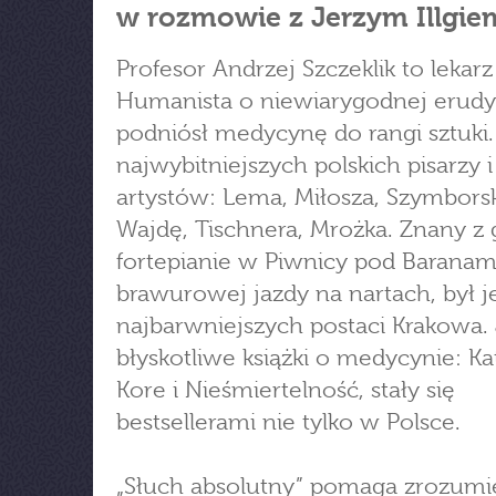
w rozmowie z Jerzym Illgie
Profesor Andrzej Szczeklik to lekarz
Humanista o niewiarygodnej erudyc
podniósł medycynę do rangi sztuki.
najwybitniejszych polskich pisarzy i
artystów: Lema, Miłosza, Szymbors
Wajdę, Tischnera, Mrożka. Znany z 
fortepianie w Piwnicy pod Baranami
brawurowej jazdy na nartach, był j
najbarwniejszych postaci Krakowa.
błyskotliwe książki o medycynie: Kat
Kore i Nieśmiertelność, stały się
bestsellerami nie tylko w Polsce.
„Słuch absolutny” pomaga zrozumie