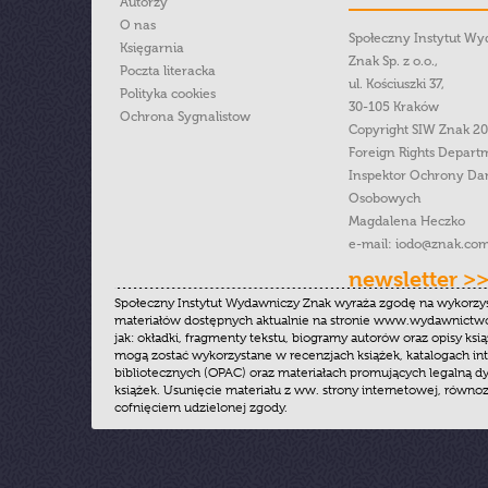
Autorzy
O nas
Społeczny Instytut W
Księgarnia
Znak Sp. z o.o.,
Poczta literacka
ul. Kościuszki 37,
Polityka cookies
30-105 Kraków
Ochrona Sygnalistow
Copyright SIW Znak 2
Foreign Rights Depart
Inspektor Ochrony Da
Osobowych
Magdalena Heczko
e-mail:
iodo@znak.com
newsletter >
Społeczny Instytut Wydawniczy Znak wyraża zgodę na wykorzy
materiałów dostępnych aktualnie na stronie www.wydawnictwoz
jak: okładki, fragmenty tekstu, biogramy autorów oraz opisy ksią
mogą zostać wykorzystane w recenzjach książek, katalogach i
bibliotecznych (OPAC) oraz materiałach promujących legalną dy
książek. Usunięcie materiału z ww. strony internetowej, równoz
cofnięciem udzielonej zgody.