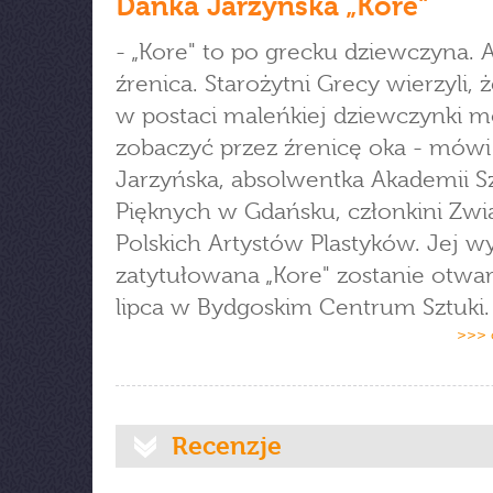
Danka Jarzyńska „Kore"
- „Kore" to po grecku dziewczyna. 
źrenica. Starożytni Grecy wierzyli, 
w postaci maleńkiej dziewczynki 
zobaczyć przez źrenicę oka - mów
Jarzyńska, absolwentka Akademii S
Pięknych w Gdańsku, członkini Zwi
Polskich Artystów Plastyków. Jej w
zatytułowana „Kore" zostanie otwar
lipca w Bydgoskim Centrum Sztuki.
>>> 
Recenzje