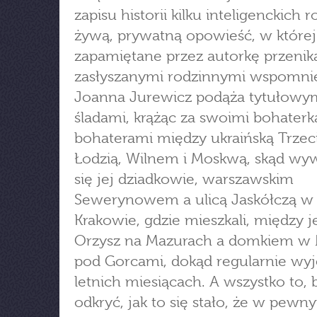
zapisu historii kilku inteligenckich 
żywą, prywatną opowieść, w której
zapamiętane przez autorkę przenika
zasłyszanymi rodzinnymi wspomni
Joanna Jurewicz podąża tytułowy
śladami, krążąc za swoimi bohaterk
bohaterami między ukraińską Trzeci
Łodzią, Wilnem i Moskwą, skąd wyw
się jej dziadkowie, warszawskim
Sewerynowem a ulicą Jaskółczą w
Krakowie, gdzie mieszkali, między 
Orzysz na Mazurach a domkiem w 
pod Gorcami, dokąd regularnie wyj
letnich miesiącach. A wszystko to, 
odkryć, jak to się stało, że w pewn