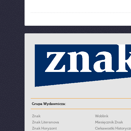
Grupa Wydawnicza:
Znak
Woblink
Znak Literanova
Miesięcznik Znak
Znak Horyzont
Ciekawostki Historyc