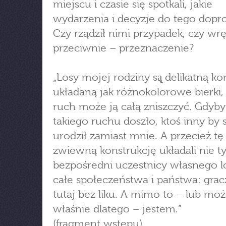
miejscu i czasie się spotkali, jakie
wydarzenia i decyzje do tego dopr
Czy rządził nimi przypadek, czy wr
przeciwnie – przeznaczenie?
„Losy mojej rodziny są̨ delikatną ko
układaną jak różnokolorowe bierki,
ruch może ją całą zniszczyć. Gdyb
takiego ruchu doszło, ktoś inny by si
urodził zamiast mnie. A przecież tę
zwiewną konstrukcję układali nie ty
bezpośredni uczestnicy własnego lo
całe społeczeństwa i państwa: grac
tutaj bez liku. A mimo to – lub mo
właśnie dlatego – jestem.”
(fragment wstępu)