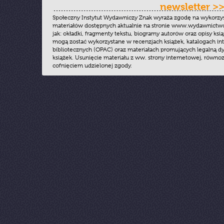
newsletter >
Społeczny Instytut Wydawniczy Znak wyraża zgodę na wykorzy
materiałów dostępnych aktualnie na stronie www.wydawnictwoz
jak: okładki, fragmenty tekstu, biogramy autorów oraz opisy ksią
mogą zostać wykorzystane w recenzjach książek, katalogach i
bibliotecznych (OPAC) oraz materiałach promujących legalną dy
książek. Usunięcie materiału z ww. strony internetowej, równoz
cofnięciem udzielonej zgody.