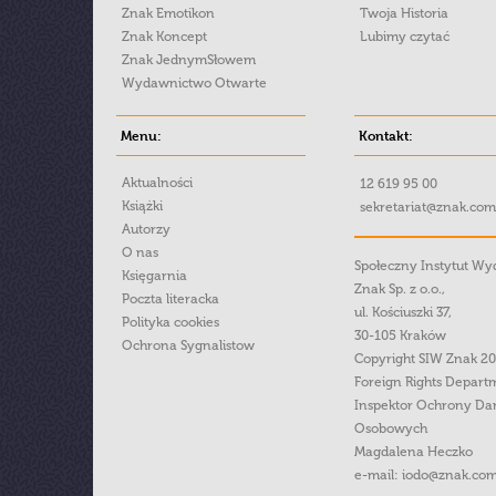
Znak Emotikon
Twoja Historia
Znak Koncept
Lubimy czytać
Znak JednymSłowem
Wydawnictwo Otwarte
Menu:
Kontakt:
Aktualności
12 619 95 00
Książki
sekretariat@znak.com
Autorzy
O nas
Społeczny Instytut W
Księgarnia
Znak Sp. z o.o.,
Poczta literacka
ul. Kościuszki 37,
Polityka cookies
30-105 Kraków
Ochrona Sygnalistow
Copyright SIW Znak 2
Foreign Rights Depart
Inspektor Ochrony Da
Osobowych
Magdalena Heczko
e-mail:
iodo@znak.com