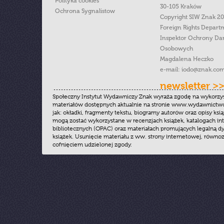
Polityka cookies
30-105 Kraków
Ochrona Sygnalistow
Copyright SIW Znak 2
Foreign Rights Depart
Inspektor Ochrony Da
Osobowych
Magdalena Heczko
e-mail:
iodo@znak.com
newsletter >
Społeczny Instytut Wydawniczy Znak wyraża zgodę na wykorzy
materiałów dostępnych aktualnie na stronie www.wydawnictwoz
jak: okładki, fragmenty tekstu, biogramy autorów oraz opisy ksią
mogą zostać wykorzystane w recenzjach książek, katalogach i
bibliotecznych (OPAC) oraz materiałach promujących legalną dy
książek. Usunięcie materiału z ww. strony internetowej, równoz
cofnięciem udzielonej zgody.