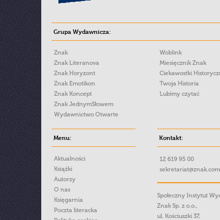
Grupa Wydawnicza:
Znak
Woblink
Znak Literanova
Miesięcznik Znak
Znak Horyzont
Ciekawostki Historyc
Znak Emotikon
Twoja Historia
Znak Koncept
Lubimy czytać
Znak JednymSłowem
Wydawnictwo Otwarte
Menu:
Kontakt:
Aktualności
12 619 95 00
Książki
sekretariat@znak.com
Autorzy
O nas
Społeczny Instytut W
Księgarnia
Znak Sp. z o.o.,
Poczta literacka
ul. Kościuszki 37,