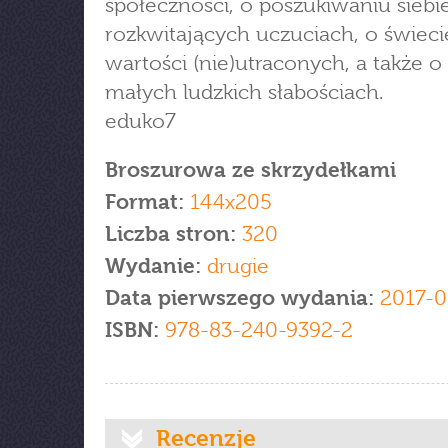
społeczności, o poszukiwaniu siebie
rozkwitających uczuciach, o świeci
wartości (nie)utraconych, a także o
małych ludzkich słabościach.
eduko7
Broszurowa ze skrzydełkami
Format:
144x205
Liczba stron:
320
Wydanie:
drugie
Data pierwszego wydania:
2017-0
ISBN:
978-83-240-9392-2
Recenzje