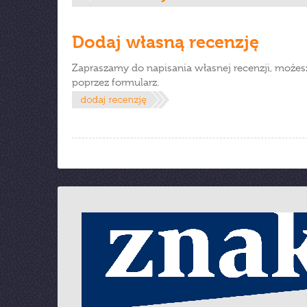
Dodaj własną recenzję
Zapraszamy do napisania własnej recenzji, możes
poprzez formularz.