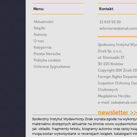
Menu:
Kontakt:
Aktualności
12 619 95 00
Książki
sekretariat@znak.com
Autorzy
O nas
Społeczny Instytut W
Księgarnia
Znak Sp. z o.o.,
Poczta literacka
ul. Kościuszki 37,
Polityka cookies
30-105 Kraków
Ochrona Sygnalistow
Copyright SIW Znak 2
Foreign Rights Depart
Inspektor Ochrony Da
Osobowych
Magdalena Heczko
e-mail:
iodo@znak.com
newsletter >
Społeczny Instytut Wydawniczy Znak wyraża zgodę na wykorzy
materiałów dostępnych aktualnie na stronie www.wydawnictwoz
jak: okładki, fragmenty tekstu, biogramy autorów oraz opisy ksią
mogą zostać wykorzystane w recenzjach książek, katalogach i