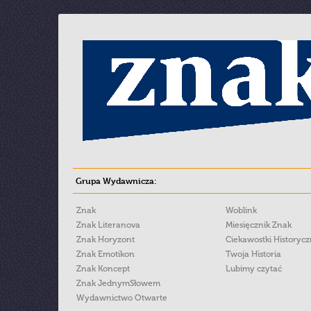
Grupa Wydawnicza:
Znak
Woblink
Znak Literanova
Miesięcznik Znak
Znak Horyzont
Ciekawostki Historyc
Znak Emotikon
Twoja Historia
Znak Koncept
Lubimy czytać
Znak JednymSłowem
Wydawnictwo Otwarte