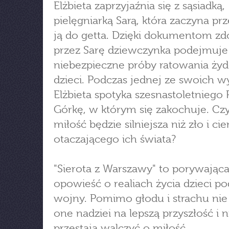
Elżbieta zaprzyjaźnia się z sąsiadką,
pielęgniarką Sarą, która zaczyna p
ją do getta. Dzięki dokumentom z
przez Sarę dziewczynka podejmuje
niebezpieczne próby ratowania ży
dzieci. Podczas jednej ze swoich 
Elżbieta spotyka szesnastoletnieg
Górkę, w którym się zakochuje. Czy
miłość będzie silniejsza niż zło i cie
otaczającego ich świata?
"Sierota z Warszawy" to porywając
opowieść o realiach życia dzieci p
wojny. Pomimo głodu i strachu nie 
one nadziei na lepszą przyszłość i n
przestają walczyć o miłość.