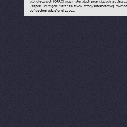
bibliotecznych (OPAC) oraz materiałach promujących legalną dy
książek. Usunięcie materiału z ww. strony internetowej, równoz
cofnięciem udzielonej zgody.