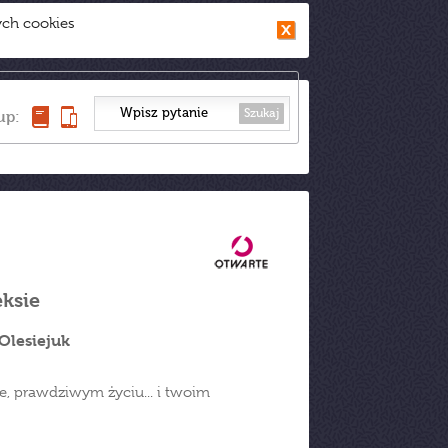
ych cookies
Szukaj
up:
ksie
Olesiejuk
e, prawdziwym życiu... i twoim