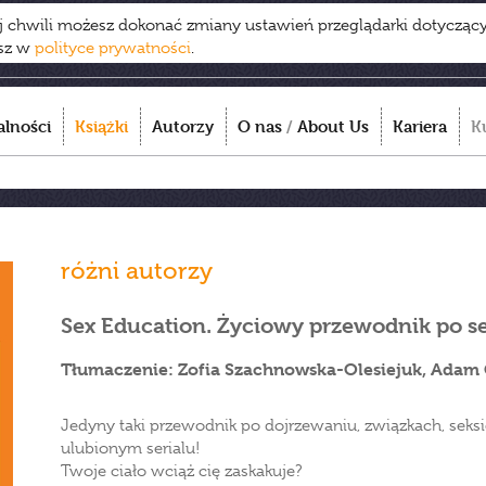
ej chwili możesz dokonać zmiany ustawień przeglądarki dotycząc
esz w
polityce prywatności
.
alności
Książki
Autorzy
O nas
/
About Us
Kariera
K
różni autorzy
Sex Education. Życiowy przewodnik po se
Tłumaczenie: Zofia Szachnowska-Olesiejuk, Adam 
Jedyny taki przewodnik po dojrzewaniu, związkach, seksi
ulubionym serialu!
Twoje ciało wciąż cię zaskakuje?