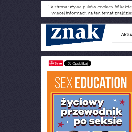
Ta strona używa plików cookies. W każd
- więcej informacji na ten temat znajdzi
Aktu
Save