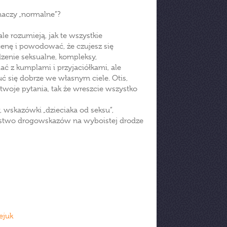
znaczy „normalne”?
le rozumieją, jak te wszystkie
nę i powodować, że czujesz się
enie seksualne, kompleksy,
ać z kumplami i przyjaciółkami, ale
uć się dobrze we własnym ciele. Otis,
twoje pytania, tak że wreszcie wszystko
wskazówki „dzieciaka od seksu”,
óstwo drogowskazów na wyboistej drodze
ejuk