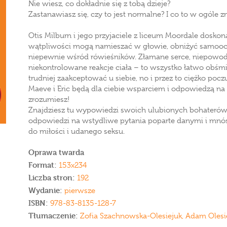
Nie wiesz, co dokładnie się z tobą dzieje?
Zastanawiasz się, czy to jest normalne? I co to w ogóle 
Otis Milburn i jego przyjaciele z liceum Moordale doskona
wątpliwości mogą namieszać w głowie, obniżyć samooce
niepewnie wśród rówieśników. Złamane serce, niepowodz
niekontrolowane reakcje ciała – to wszystko łatwo obśmi
trudniej zaakceptować u siebie, no i przez to ciężko pocz
Maeve i Eric będą dla ciebie wsparciem i odpowiedzą na 
zrozumiesz!
Znajdziesz tu wypowiedzi swoich ulubionych bohaterów, 
odpowiedzi na wstydliwe pytania poparte danymi i mn
do miłości i udanego seksu.
Oprawa twarda
Format:
153x234
Liczba stron:
192
Wydanie:
pierwsze
ISBN:
978-83-8135-128-7
Tłumaczenie:
Zofia Szachnowska-Olesiejuk, Adam Olesi