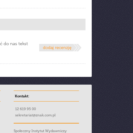
ć do nas tekst
Kontakt:
12 619 95 00
sekretariat@znak.com.pl
Społeczny Instytut Wydawniczy