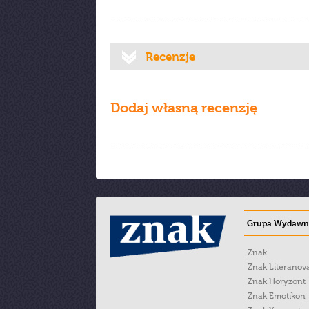
Recenzje
Dodaj własną recenzję
Grupa Wydawni
Znak
Znak Literanov
Znak Horyzont
Znak Emotikon