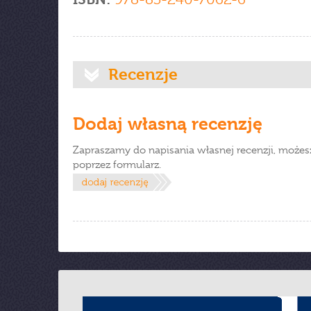
Recenzje
Dodaj własną recenzję
Zapraszamy do napisania własnej recenzji, możes
poprzez formularz.