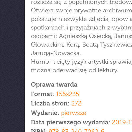
rozlicza się z popełnionych błędów
Otwiera swoje prywatne archiwum
pokazuje niezwykłe zdjęcia, opowi
spotkaniach i przyjaźniach z wybit
osobami: Agnieszką Osiecką, Janu
Głowackim, Korą, Beatą Tyszkiewicz
Jarugą-Nowacką.
Humor i cięty język artystki sprawia
można oderwać się od lektury.
Oprawa twarda
Format:
155x235
Liczba stron:
272
Wydanie:
pierwsze
Data pierwszego wydania:
2019-1
ISBN:
978-83-240-7062-6