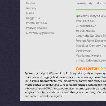
Książki
sekretariat@znak.com
Autorzy
O nas
Społeczny Instytut W
Księgarnia
Znak Sp. z o.o.,
Poczta literacka
ul. Kościuszki 37,
Polityka cookies
30-105 Kraków
Ochrona Sygnalistow
Copyright SIW Znak 2
Foreign Rights Depart
Inspektor Ochrony Da
Osobowych
Magdalena Heczko
e-mail:
iodo@znak.com
newsletter >
Społeczny Instytut Wydawniczy Znak wyraża zgodę na wykorzy
materiałów dostępnych aktualnie na stronie www.wydawnictwoz
jak: okładki, fragmenty tekstu, biogramy autorów oraz opisy ksią
mogą zostać wykorzystane w recenzjach książek, katalogach i
bibliotecznych (OPAC) oraz materiałach promujących legalną dy
książek. Usunięcie materiału z ww. strony internetowej, równoz
cofnięciem udzielonej zgody.