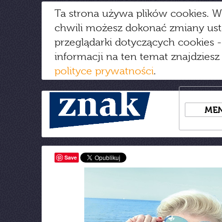
Ta strona używa plików cookies. W
chwili możesz dokonać zmiany us
przeglądarki dotyczących cookies
-
informacji na ten temat znajdziesz
polityce prywatności
.
ME
Save