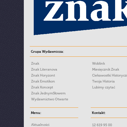
Grupa Wydawnicza:
Znak
Woblink
Znak Literanova
Miesięcznik Znak
Znak Horyzont
Ciekawostki Historyc
Znak Emotikon
Twoja Historia
Znak Koncept
Lubimy czytać
Znak JednymSłowem
Wydawnictwo Otwarte
Menu:
Kontakt:
Aktualności
12 619 95 00