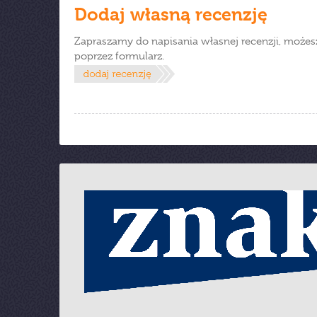
Dodaj własną recenzję
Zapraszamy do napisania własnej recenzji, możes
poprzez formularz.