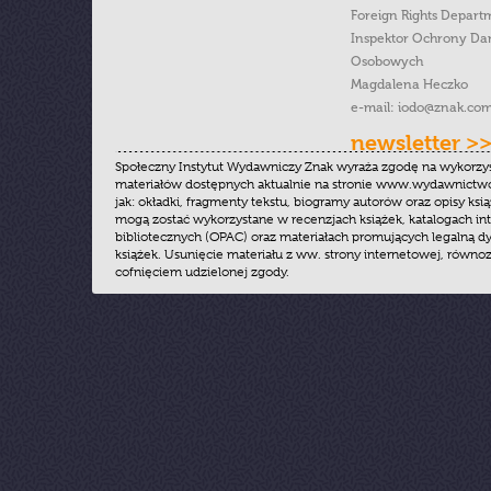
Foreign Rights Depart
Inspektor Ochrony Da
Osobowych
Magdalena Heczko
e-mail:
iodo@znak.com
newsletter >
Społeczny Instytut Wydawniczy Znak wyraża zgodę na wykorzy
materiałów dostępnych aktualnie na stronie www.wydawnictwoz
jak: okładki, fragmenty tekstu, biogramy autorów oraz opisy ksią
mogą zostać wykorzystane w recenzjach książek, katalogach i
bibliotecznych (OPAC) oraz materiałach promujących legalną dy
książek. Usunięcie materiału z ww. strony internetowej, równoz
cofnięciem udzielonej zgody.