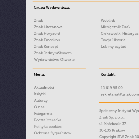
Grupa Wydawnicza:
Znak
Woblink
Znak Literanova
Miesięcznik Znak
Znak Horyzont
Ciekawostki Historyc
Znak Emotikon
Twoja Historia
Znak Koncept
Lubimy czytać
Znak JednymSłowem
Wydawnictwo Otwarte
Menu:
Kontakt:
Aktualności
12 619 95 00
Książki
sekretariat@znak.com
Autorzy
O nas
Społeczny Instytut W
Księgarnia
Znak Sp. z o.o.,
Poczta literacka
ul. Kościuszki 37,
Polityka cookies
30-105 Kraków
Ochrona Sygnalistow
Copyright SIW Znak 2