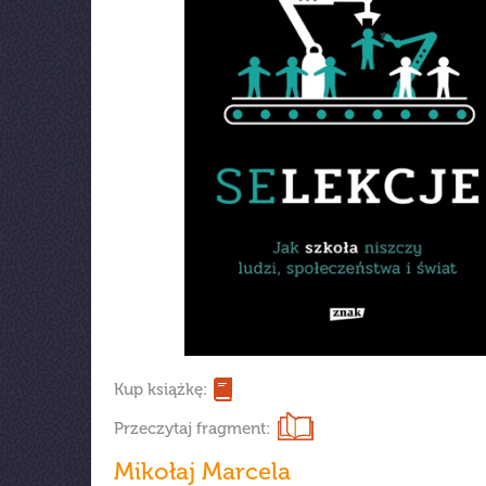
Kup książkę:
Przeczytaj fragment:
Mikołaj Marcela