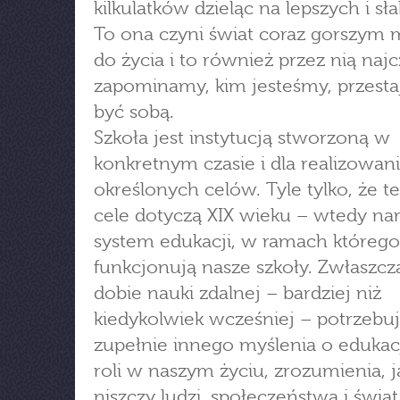
kilkulatków dzieląc na lepszych i sł
To ona czyni świat coraz gorszym
do życia i to również przez nią najc
zapominamy, kim jesteśmy, przest
być sobą.
Szkoła jest instytucją stworzoną w
konkretnym czasie i dla realizowan
określonych celów. Tyle tylko, że te
cele dotyczą XIX wieku – wtedy nar
system edukacji, w ramach którego
funkcjonują nasze szkoły. Zwłaszcz
dobie nauki zdalnej – bardziej niż
kiedykolwiek wcześniej – potrzeb
zupełnie innego myślenia o edukacji
roli w naszym życiu, zrozumienia, j
niszczy ludzi, społeczeństwa i świat