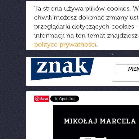
Ta strona używa plików cookies. W
chwili możesz dokonać zmiany us
przeglądarki dotyczących cookies
-
informacji na ten temat znajdziesz
polityce prywatności
.
ME
Save