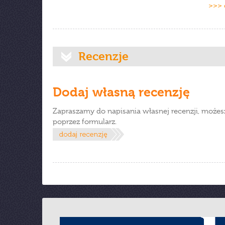
>>> 
Recenzje
Dodaj własną recenzję
Zapraszamy do napisania własnej recenzji, możes
poprzez formularz.