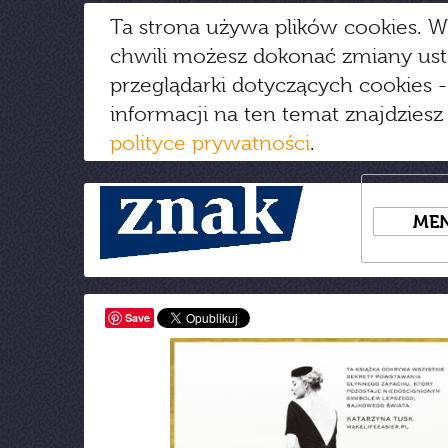
Ta strona używa plików cookies. W
chwili możesz dokonać zmiany us
przeglądarki dotyczących cookies
-
informacji na ten temat znajdziesz
polityce prywatności
.
ME
Save