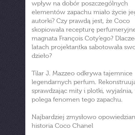
wpływ na dobór poszczególnych
elementów zapachu miało życie je
autorki? Czy prawdą jest, że Coco
skopiowała recepturę perfumeryjn
magnata François Coty’ego? Dlacz
latach projektantka sabotowała sw
dzieło?
Tilar J. Mazzeo odkrywa tajemnice
legendarnych perfum. Rekonstruują
sprawdzając mity i plotki, wyjaśnia
polega fenomen tego zapachu.
Najbardziej zmysłowo opowiedzia
historia Coco Chanel