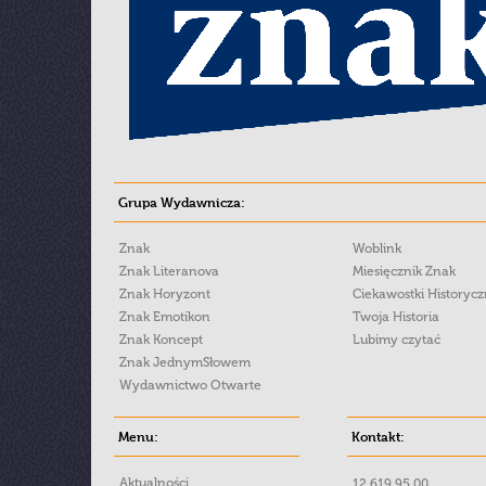
Grupa Wydawnicza:
Znak
Woblink
Znak Literanova
Miesięcznik Znak
Znak Horyzont
Ciekawostki Historyc
Znak Emotikon
Twoja Historia
Znak Koncept
Lubimy czytać
Znak JednymSłowem
Wydawnictwo Otwarte
Menu:
Kontakt:
Aktualności
12 619 95 00