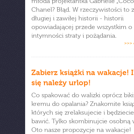
młoda projektantka Gabrielle „Coco
Chanel? Błąd. W rzeczywistości to 
długiej i zawiłej historii - historii
opowiadającej przede wszystkim o
intymności straty i pożądania.
>>> 
Zabierz książki na wakacje! 
się należy urlop!
Co spakować do walizki oprócz bikin
kremu do opalania? Znakomite książ
których się zrelaksujecie i będzieci
bawić. Tylko skombinujcie osobną w
Oto nasze propozycje na wakacje!