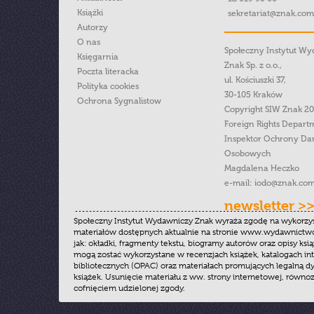
Książki
sekretariat@znak.com
Autorzy
O nas
Społeczny Instytut W
Księgarnia
Znak Sp. z o.o.,
Poczta literacka
ul. Kościuszki 37,
Polityka cookies
30-105 Kraków
Ochrona Sygnalistow
Copyright SIW Znak 2
Foreign Rights Depart
Inspektor Ochrony Da
Osobowych
Magdalena Heczko
e-mail:
iodo@znak.com
newsletter >
Społeczny Instytut Wydawniczy Znak wyraża zgodę na wykorzy
materiałów dostępnych aktualnie na stronie www.wydawnictwoz
jak: okładki, fragmenty tekstu, biogramy autorów oraz opisy ksią
mogą zostać wykorzystane w recenzjach książek, katalogach i
bibliotecznych (OPAC) oraz materiałach promujących legalną dy
książek. Usunięcie materiału z ww. strony internetowej, równoz
cofnięciem udzielonej zgody.