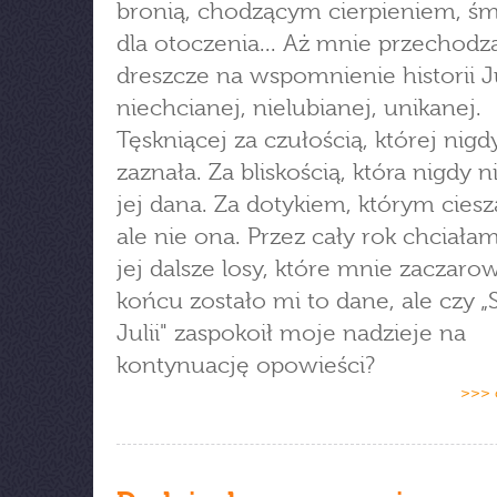
bronią, chodzącym cierpieniem, śm
dla otoczenia... Aż mnie przechodz
dreszcze na wspomnienie historii Ju
niechcianej, nielubianej, unikanej.
Tęskniącej za czułością, której nigd
zaznała. Za bliskością, która nigdy n
jej dana. Za dotykiem, którym cieszą
ale nie ona. Przez cały rok chciał
jej dalsze losy, które mnie zaczaro
końcu zostało mi to dane, ale czy „
Julii" zaspokoił moje nadzieje na
kontynuację opowieści?
>>> 