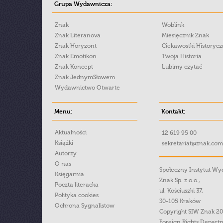
Grupa Wydawnicza:
Znak
Woblink
Znak Literanova
Miesięcznik Znak
Znak Horyzont
Ciekawostki Historyc
Znak Emotikon
Twoja Historia
Znak Koncept
Lubimy czytać
Znak JednymSłowem
Wydawnictwo Otwarte
Menu:
Kontakt:
Aktualności
12 619 95 00
Książki
sekretariat@znak.com
Autorzy
O nas
Społeczny Instytut W
Księgarnia
Znak Sp. z o.o.,
Poczta literacka
ul. Kościuszki 37,
Polityka cookies
30-105 Kraków
Ochrona Sygnalistow
Copyright SIW Znak 2
Foreign Rights Depart