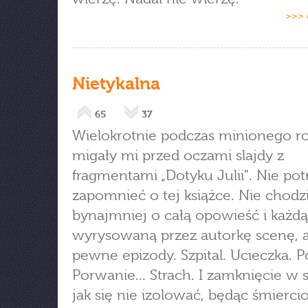
>>> 
Nietykalna
65
37
Wielokrotnie podczas minionego r
migały mi przed oczami slajdy z
fragmentami „Dotyku Julii". Nie pot
zapomnieć o tej książce. Nie chodz
bynajmniej o całą opowieść i każdą
wyrysowaną przez autorkę scenę, a
pewne epizody. Szpital. Ucieczka. P
Porwanie... Strach. I zamknięcie w 
jak się nie izolować, będąc śmierc