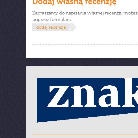
Dodaj własną recenzję
Zapraszamy do napisania własnej recenzji, możes
poprzez formularz.