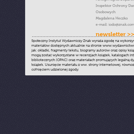
Inspektor Ochrony Da
Osobowych
Magdalena Heczko
e-mail:
iodo@znak.com
newsletter >
Społeczny Instytut Wydawniczy Znak wyraża zgodę na wykorzy
materiałów dostępnych aktualnie na stronie www.wydawnictwoz
jak: okładki, fragmenty tekstu, biogramy autorów oraz opisy ksią
mogą zostać wykorzystane w recenzjach książek, katalogach i
bibliotecznych (OPAC) oraz materiałach promujących legalną dy
książek. Usunięcie materiału z ww. strony internetowej, równoz
cofnięciem udzielonej zgody.