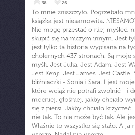
38
26
To mnie zniszczyło. Pogrzebało mn
książka jest niesamowita. NIESAM
Nie mogę przestać o niej myśleć, 
skupić się na niczym innym. Jest ty
jest tylko ta historia wypisana na ty
cholernych 437 stronach. Są moje 
myśli. Jest Julia. Jest Adam. Jest W
Jest Kenji. Jest James. Jest Castle. 
bliźniaczki - Sonia i Sara. I jest moj
które wciąż nie potrafi zwolnić - i d
mocniej, głośniej, jakby chciało w
się z piersi. Jakby chciało krzyczeć: 
nie tak. To nie może być tak. Ale jes
Właśnie to wszystko się stało. A ja 
wierzę. Nadal nie wierzę.