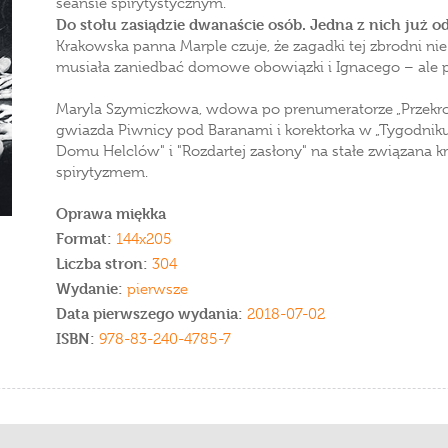
seansie spirytystycznym.
Do stołu zasiądzie dwanaście osób. Jedna z nich już od
Krakowska panna Marple czuje, że zagadki tej zbrodni nie
musiała zaniedbać domowe obowiązki i Ignacego – ale pr
Maryla Szymiczkowa, wdowa po prenumeratorze „Przekroju
gwiazda Piwnicy pod Baranami i korektorka w „Tygodnik
Domu Helclów" i "Rozdartej zasłony" na stałe związana 
spirytyzmem.
Oprawa miękka
Format:
144x205
Liczba stron:
304
Wydanie:
pierwsze
Data pierwszego wydania:
2018-07-02
ISBN:
978-83-240-4785-7