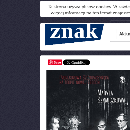
Ta strona używa plików cookies. W każd
- więcej informacji na ten temat znajdzi
Aktu
Save