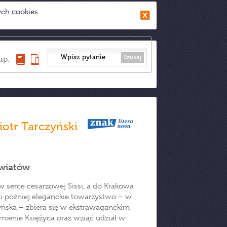
ych cookies
Szukaj
up:
iotr Tarczyński
światów
 serce cesarzowej Sissi, a do Krakowa
i później eleganckie towarzystwo – w
ska – zbiera się w ekstrawaganckim
ienie Księżyca oraz wziąć udział w