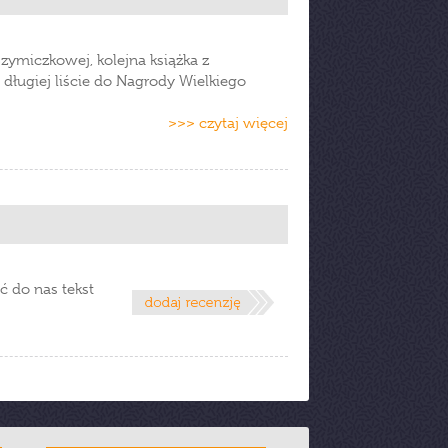
Szymiczkowej, kolejna książka z
 długiej liście do Nagrody Wielkiego
>>> czytaj więcej
ć do nas tekst