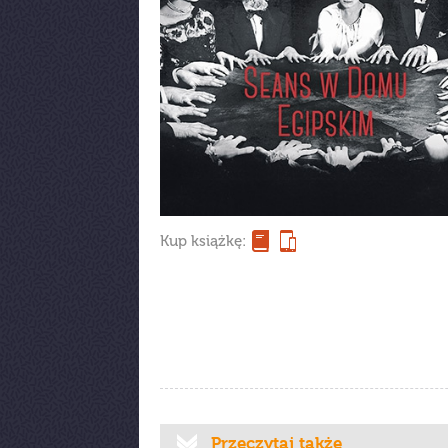
Kup książkę:
Przeczytaj także