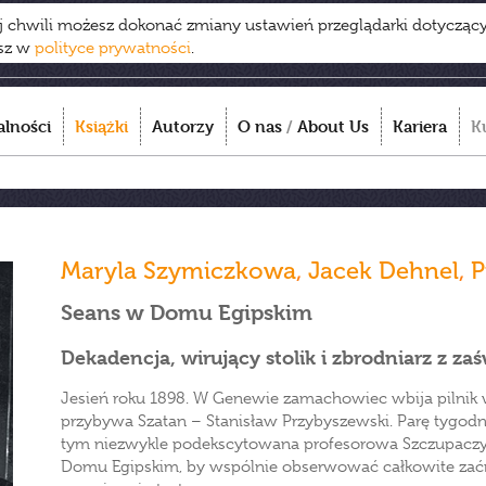
ej chwili możesz dokonać zmiany ustawień przeglądarki dotycząc
esz w
polityce prywatności
.
alności
Książki
Autorzy
O nas
/
About Us
Kariera
K
Maryla Szymiczkowa
,
Jacek Dehnel
,
P
Seans w Domu Egipskim
Dekadencja, wirujący stolik i zbrodniarz z za
Jesień roku 1898. W Genewie zamachowiec wbija pilnik w
przybywa Szatan – Stanisław Przybyszewski. Parę tygodn
tym niezwykle podekscytowana profesorowa Szczupaczyń
Domu Egipskim, by wspólnie obserwować całkowite zaćm