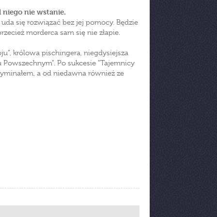
 niego nie wstanie.
 uda się rozwiązać bez jej pomocy. Będzie
zecież morderca sam się nie złapie.
”, królowa pischingera, niegdysiejsza
u Powszechnym”. Po sukcesie "Tajemnicy
kryminałem, a od niedawna również ze