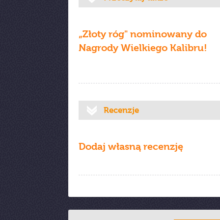
„Złoty róg" nominowany do
Nagrody Wielkiego Kalibru!
Recenzje
Dodaj własną recenzję