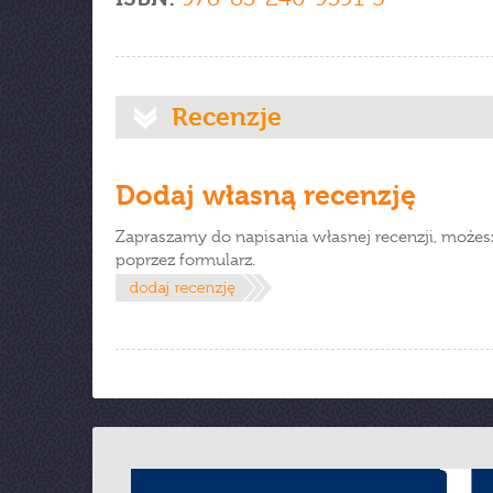
Recenzje
Dodaj własną recenzję
Zapraszamy do napisania własnej recenzji, możes
poprzez formularz.