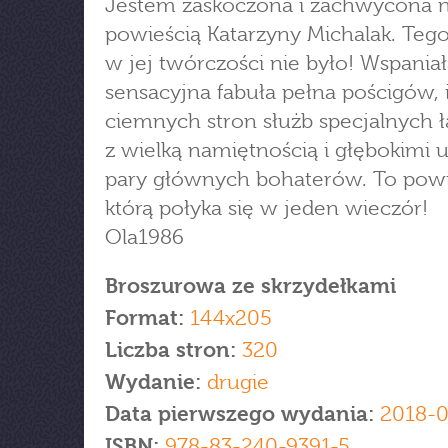
Jestem zaskoczona i zachwycona
powieścią Katarzyny Michalak. Tego
w jej twórczości nie było! Wspania
sensacyjna fabuła pełna pościgów, i
ciemnych stron służb specjalnych ł
z wielką namiętnością i głębokimi 
pary głównych bohaterów. To powi
którą połyka się w jeden wieczór!
Ola1986
Broszurowa ze skrzydełkami
Format:
144x205
Liczba stron:
320
Wydanie:
drugie
Data pierwszego wydania:
2018-0
ISBN:
978-83-240-9391-5