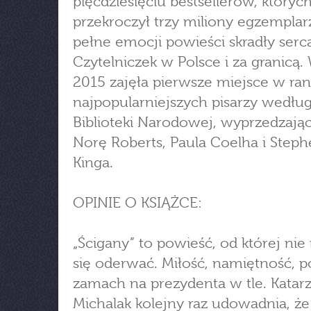
pięćdziesięciu bestsellerów, któryc
przekroczył trzy miliony egzemplarz
pełne emocji powieści skradły serc
Czytelniczek w Polsce i za granicą.
2015 zajęła pierwsze miejsce w ra
najpopularniejszych pisarzy wedłu
Biblioteki Narodowej, wyprzedzając
Norę Roberts, Paula Coelha i Step
Kinga.
OPINIE O KSIĄŻCE:
„Ścigany” to powieść, od której ni
się oderwać. Miłość, namiętność, po
zamach na prezydenta w tle. Katar
Michalak kolejny raz udowadnia, że 