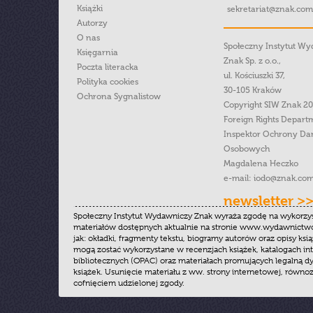
Książki
sekretariat@znak.com
Autorzy
O nas
Społeczny Instytut W
Księgarnia
Znak Sp. z o.o.,
Poczta literacka
ul. Kościuszki 37,
Polityka cookies
30-105 Kraków
Ochrona Sygnalistow
Copyright SIW Znak 2
Foreign Rights Depart
Inspektor Ochrony Da
Osobowych
Magdalena Heczko
e-mail:
iodo@znak.com
newsletter >
Społeczny Instytut Wydawniczy Znak wyraża zgodę na wykorzy
materiałów dostępnych aktualnie na stronie www.wydawnictwoz
jak: okładki, fragmenty tekstu, biogramy autorów oraz opisy ksią
mogą zostać wykorzystane w recenzjach książek, katalogach i
bibliotecznych (OPAC) oraz materiałach promujących legalną dy
książek. Usunięcie materiału z ww. strony internetowej, równoz
cofnięciem udzielonej zgody.