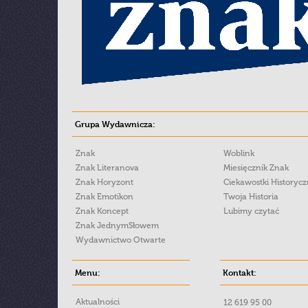
Grupa Wydawnicza:
Znak
Woblink
Znak Literanova
Miesięcznik Znak
Znak Horyzont
Ciekawostki Historyc
Znak Emotikon
Twoja Historia
Znak Koncept
Lubimy czytać
Znak JednymSłowem
Wydawnictwo Otwarte
Menu:
Kontakt:
Aktualności
12 619 95 00