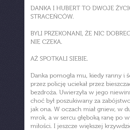
DANKA I HUBERT TO DWOJE ŻYC
STRACEŃCÓW.
BYLI PRZEKONANI, ŻE NIC DOBRE
NIE CZEKA.
AŻ SPOTKALI SIEBIE.
Danka pomogła mu, kiedy ranny i ś
przez policję uciekał przez bieszcza
bezdroża. Uwierzyła w jego niewin
choć był poszukiwany za zabójstwo.
jak ona. W oczach miał gniew, w d
mrok, a w sercu głęboką ranę po wi
miłości. I jeszcze większej krzywdzi