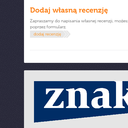
Dodaj własną recenzję
Zapraszamy do napisania własnej recenzji, możes
poprzez formularz.