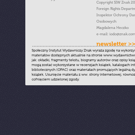
Copyright SIW Znak 2
Foreign Rights Depart
Inspektor Ochrony Da
Osobowych
Magdalena Heczko
e-mail:
iodo@znak.com
newsletter >
Społeczny Instytut Wydawniczy Znak wyraża zgodę na wykorzy
materiałów dostępnych aktualnie na stronie www.wydawnictwoz
jak: okładki, fragmenty tekstu, biogramy autorów oraz opisy ksią
mogą zostać wykorzystane w recenzjach książek, katalogach i
bibliotecznych (OPAC) oraz materiałach promujących legalną dy
książek. Usunięcie materiału z ww. strony internetowej, równoz
cofnięciem udzielonej zgody.