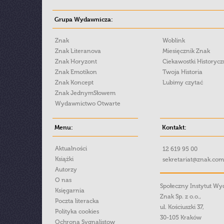
Grupa Wydawnicza:
Znak
Woblink
Znak Literanova
Miesięcznik Znak
Znak Horyzont
Ciekawostki Historyc
Znak Emotikon
Twoja Historia
Znak Koncept
Lubimy czytać
Znak JednymSłowem
Wydawnictwo Otwarte
Menu:
Kontakt:
Aktualności
12 619 95 00
Książki
sekretariat@znak.com
Autorzy
O nas
Społeczny Instytut W
Księgarnia
Znak Sp. z o.o.,
Poczta literacka
ul. Kościuszki 37,
Polityka cookies
30-105 Kraków
Ochrona Sygnalistow