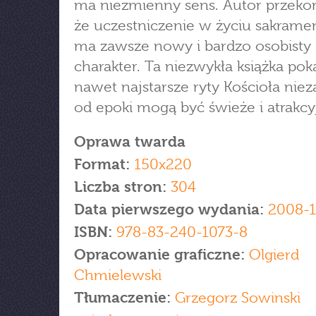
ma niezmienny sens. Autor przekon
że uczestniczenie w życiu sakram
ma zawsze nowy i bardzo osobisty
charakter. Ta niezwykła książka pok
nawet najstarsze ryty Kościoła niez
od epoki mogą być świeże i atrakcy
Oprawa twarda
Format:
150x220
Liczba stron:
304
Data pierwszego wydania:
2008-1
ISBN:
978-83-240-1073-8
Opracowanie graficzne:
Olgierd
Chmielewski
Tłumaczenie:
Grzegorz Sowinski