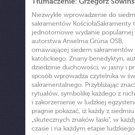
Tłumaczenie: Grzegorz Sowins
Niezwykłe wprowadzenie do siedm
sakramentów KościołaSakramenty 
jednotomowe wydanie popularnej s
autorstwa Anselma Grüna OSB,
omawiającej siedem sakramentów 
katolickiego. Znany benedyktyn, au
dziedzinie duchowości, w jasny i p
sposób wprowadza czytelnika w świ
sakramentalnego. Przybliżając znac
rytuałów, symbolikę każdego z nich,
i zakorzenienie w ludzkiej egzysten
pragnie pokazać, iż każdy z siedmiu
„skutecznych znaków łaski”, w każ
czasie i na każdym etapie ludzkiego