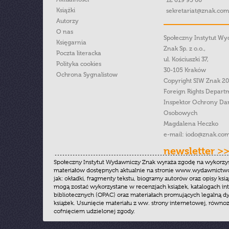
12 619 95 00
Książki
sekretariat@znak.com
Autorzy
O nas
Społeczny Instytut W
Księgarnia
Znak Sp. z o.o.,
Poczta literacka
ul. Kościuszki 37,
Polityka cookies
30-105 Kraków
Ochrona Sygnalistow
Copyright SIW Znak 2
Foreign Rights Depart
Inspektor Ochrony Da
Osobowych
Magdalena Heczko
e-mail:
iodo@znak.com
newsletter >
Społeczny Instytut Wydawniczy Znak wyraża zgodę na wykorzy
materiałów dostępnych aktualnie na stronie www.wydawnictwoz
jak: okładki, fragmenty tekstu, biogramy autorów oraz opisy ksią
mogą zostać wykorzystane w recenzjach książek, katalogach i
bibliotecznych (OPAC) oraz materiałach promujących legalną dy
książek. Usunięcie materiału z ww. strony internetowej, równoz
cofnięciem udzielonej zgody.