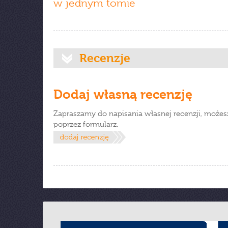
w jednym tomie
Recenzje
Dodaj własną recenzję
Zapraszamy do napisania własnej recenzji, możes
poprzez formularz.