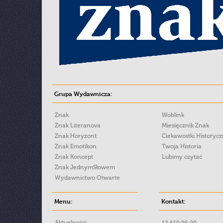
Grupa Wydawnicza:
Znak
Woblink
Znak Literanova
Miesięcznik Znak
Znak Horyzont
Ciekawostki Historyc
Znak Emotikon
Twoja Historia
Znak Koncept
Lubimy czytać
Znak JednymSłowem
Wydawnictwo Otwarte
Menu:
Kontakt:
Aktualności