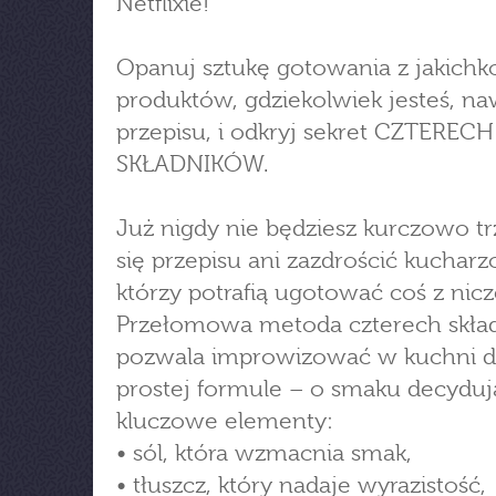
Netflixie!
Opanuj sztukę gotowania z jakichk
produktów, gdziekolwiek jesteś, na
przepisu, i odkryj sekret CZTERECH
SKŁADNIKÓW.
Już nigdy nie będziesz kurczowo t
się przepisu ani zazdrościć kuchar
którzy potrafią ugotować coś z nic
Przełomowa metoda czterech skła
pozwala improwizować w kuchni dz
prostej formule – o smaku decyduj
kluczowe elementy:
• sól, która wzmacnia smak,
• tłuszcz, który nadaje wyrazistość,