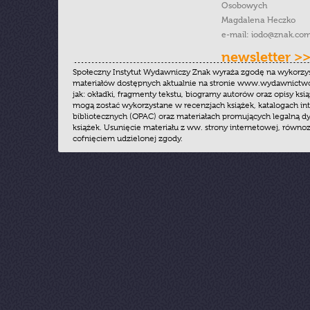
Osobowych
Magdalena Heczko
e-mail:
iodo@znak.com
newsletter >
Społeczny Instytut Wydawniczy Znak wyraża zgodę na wykorzy
materiałów dostępnych aktualnie na stronie www.wydawnictwoz
jak: okładki, fragmenty tekstu, biogramy autorów oraz opisy ksią
mogą zostać wykorzystane w recenzjach książek, katalogach i
bibliotecznych (OPAC) oraz materiałach promujących legalną dy
książek. Usunięcie materiału z ww. strony internetowej, równoz
cofnięciem udzielonej zgody.