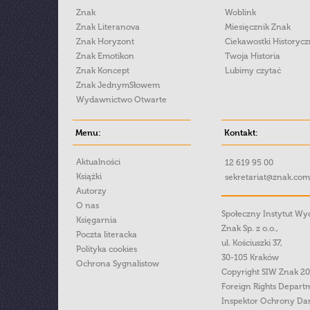
Znak
Woblink
Znak Literanova
Miesięcznik Znak
Znak Horyzont
Ciekawostki Historyc
Znak Emotikon
Twoja Historia
Znak Koncept
Lubimy czytać
Znak JednymSłowem
Wydawnictwo Otwarte
Menu:
Kontakt:
Aktualności
12 619 95 00
Książki
sekretariat@znak.com
Autorzy
O nas
Społeczny Instytut W
Księgarnia
Znak Sp. z o.o.,
Poczta literacka
ul. Kościuszki 37,
Polityka cookies
30-105 Kraków
Ochrona Sygnalistow
Copyright SIW Znak 2
Foreign Rights Depart
Inspektor Ochrony Da