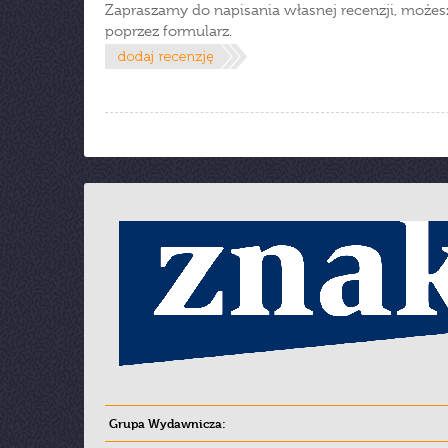
Zapraszamy do napisania własnej recenzji, możes
poprzez formularz.
Grupa Wydawnicza: