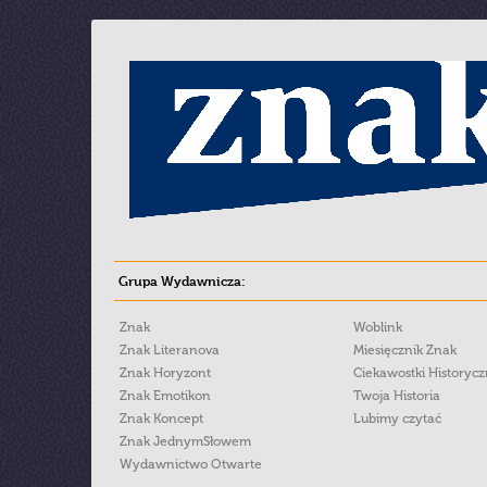
Grupa Wydawnicza:
Znak
Woblink
Znak Literanova
Miesięcznik Znak
Znak Horyzont
Ciekawostki Historyc
Znak Emotikon
Twoja Historia
Znak Koncept
Lubimy czytać
Znak JednymSłowem
Wydawnictwo Otwarte