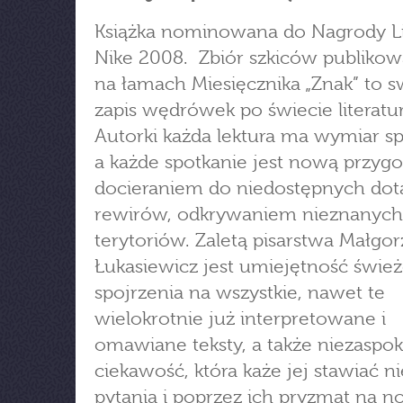
Książka nominowana do Nagrody Li
Nike 2008. Zbiór szkiców publiko
na łamach Miesięcznika „Znak” to s
zapis wędrówek po świecie literatur
Autorki każda lektura ma wymiar sp
a każde spotkanie jest nową przygo
docieraniem do niedostępnych dot
rewirów, odkrywaniem nieznanych
terytoriów. Zaletą pisarstwa Małgor
Łukasiewicz jest umiejętność świe
spojrzenia na wszystkie, nawet te
wielokrotnie już interpretowane i
omawiane teksty, a także niezaspo
ciekawość, która każe jej stawiać n
pytania i poprzez ich pryzmat na 