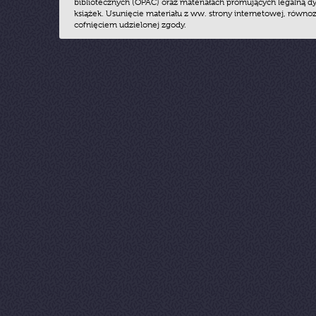
bibliotecznych (OPAC) oraz materiałach promujących legalną dy
książek. Usunięcie materiału z ww. strony internetowej, równoz
cofnięciem udzielonej zgody.