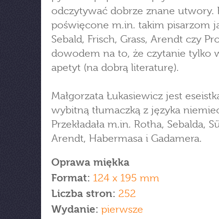
odczytywać dobrze znane utwory. 
poświęcone m.in. takim pisarzom j
Sebald, Frisch, Grass, Arendt czy Pr
dowodem na to, że czytanie tylko
apetyt (na dobrą literaturę).
Małgorzata Łukasiewicz jest eseistką
wybitną tłumaczką z języka niemie
Przekładała m.in. Rotha, Sebalda, S
Arendt, Habermasa i Gadamera.
Oprawa miękka
Format:
124 x 195 mm
Liczba stron:
252
Wydanie:
pierwsze