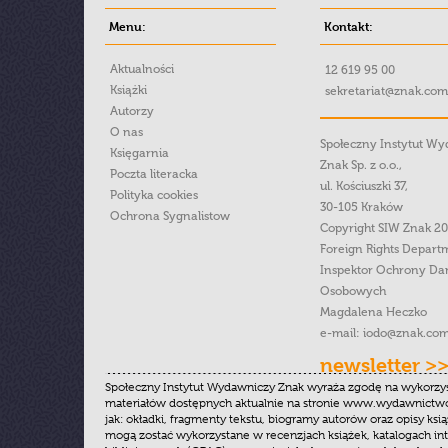
Menu:
Kontakt:
Aktualności
12 619 95 00
Książki
sekretariat@znak.com
Autorzy
O nas
Społeczny Instytut W
Księgarnia
Znak Sp. z o.o.,
Poczta literacka
ul. Kościuszki 37,
Polityka cookies
30-105 Kraków
Ochrona Sygnalistow
Copyright SIW Znak 2
Foreign Rights Depart
Inspektor Ochrony Da
Osobowych
Magdalena Heczko
e-mail:
iodo@znak.com
newsletter >
Społeczny Instytut Wydawniczy Znak wyraża zgodę na wykorzy
materiałów dostępnych aktualnie na stronie www.wydawnictwoz
jak: okładki, fragmenty tekstu, biogramy autorów oraz opisy ksią
mogą zostać wykorzystane w recenzjach książek, katalogach i