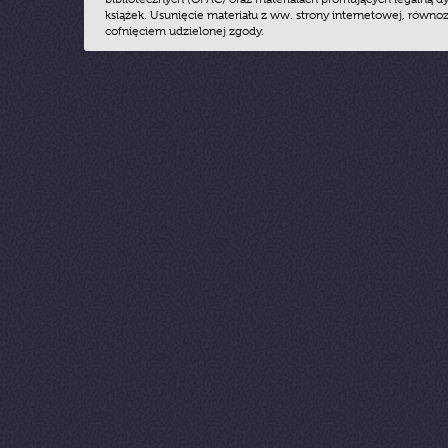
książek. Usunięcie materiału z ww. strony internetowej, równoz
cofnięciem udzielonej zgody.