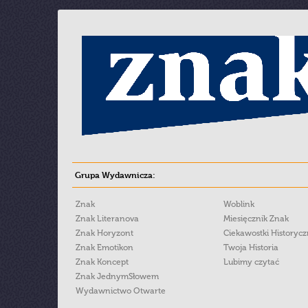
Grupa Wydawnicza:
Znak
Woblink
Znak Literanova
Miesięcznik Znak
Znak Horyzont
Ciekawostki Historyc
Znak Emotikon
Twoja Historia
Znak Koncept
Lubimy czytać
Znak JednymSłowem
Wydawnictwo Otwarte