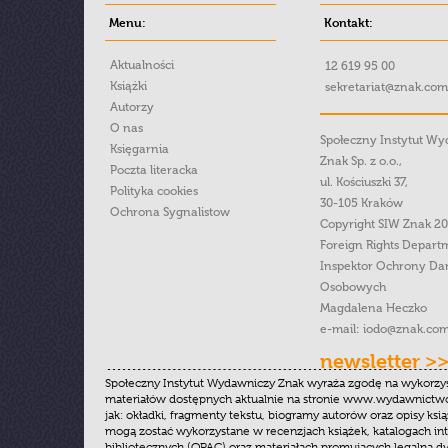
Menu:
Kontakt:
Aktualności
12 619 95 00
Książki
sekretariat@znak.com
Autorzy
O nas
Społeczny Instytut W
Księgarnia
Znak Sp. z o.o.,
Poczta literacka
ul. Kościuszki 37,
Polityka cookies
30-105 Kraków
Ochrona Sygnalistow
Copyright SIW Znak 2
Foreign Rights Depart
Inspektor Ochrony Da
Osobowych
Magdalena Heczko
e-mail:
iodo@znak.com
newsletter >
Społeczny Instytut Wydawniczy Znak wyraża zgodę na wykorzy
materiałów dostępnych aktualnie na stronie www.wydawnictwoz
jak: okładki, fragmenty tekstu, biogramy autorów oraz opisy ksią
mogą zostać wykorzystane w recenzjach książek, katalogach i
bibliotecznych (OPAC) oraz materiałach promujących legalną dy