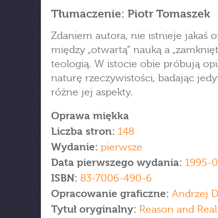
Tłumaczenie: Piotr Tomaszek
Zdaniem autora, nie istnieje jakaś 
między „otwartą” nauką a „zamknię
teologią. W istocie obie próbują op
naturę rzeczywistości, badając jedy
różne jej aspekty.
Oprawa miękka
Liczba stron:
148
Wydanie:
pierwsze
Data pierwszego wydania:
1995-0
ISBN:
83-7006-490-6
Opracowanie graficzne:
Andrzej D
Tytuł oryginalny:
Reason and Real