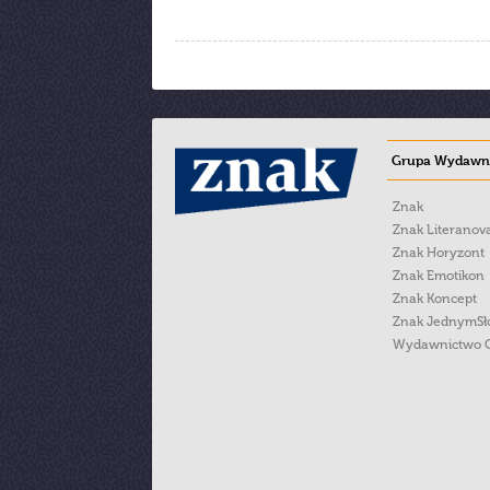
Grupa Wydawni
Znak
Znak Literanov
Znak Horyzont
Znak Emotikon
Znak Koncept
Znak JednymS
Wydawnictwo 