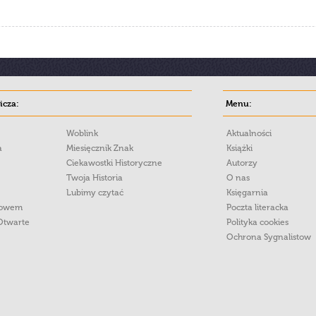
cza:
Menu:
Woblink
Aktualności
a
Miesięcznik Znak
Książki
Ciekawostki Historyczne
Autorzy
Twoja Historia
O nas
Lubimy czytać
Księgarnia
łowem
Poczta literacka
Otwarte
Polityka cookies
Ochrona Sygnalistow