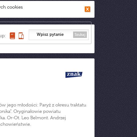
ych cookies
Szukaj
up:
 jego młodości: Paryż z okresu traktatu
onika”. Oryginałowie powiatu
a. Or-Ot. Leo Belmont. Andrzej
uchowieństwie.