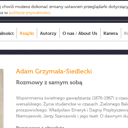
ej chwili możesz dokonać zmiany ustawień przeglądarki dotycząc
esz w
polityce prywatności
.
alności
Książki
Autorzy
O nas
/
About Us
Kariera
K
Adam Grzymała-Siedlecki
Rozmowy z samym sobą
Wspomnienia świetnego gawędziarza (1876-1967) z czasów
wersalskiego. Życie studenckie w czasach „Zielonego Bal
proszowickiego. Władysław Emeryk i Dagny Przybyszewsk
Niemojewski. Jerzy Szaniawski i jego teatr. O dawnym d
Broszurowa z obwolutą