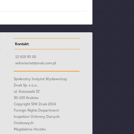
Kontakt:
12 619 95 00
sekretariat@znak.com.pl
Społeczny Instytut Wydawniczy
Znak Sp. z o.o.,
ul. Kościuszki 37,
30-105 Kraków
Copyright SIW Znak 2014
Foreign Rights Department
Inspektor Ochrony Danych
Osobowych
Magdalena Heczko