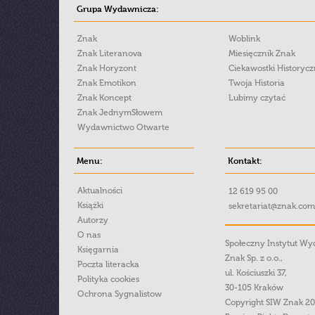
Grupa Wydawnicza:
Znak
Woblink
Znak Literanova
Miesięcznik Znak
Znak Horyzont
Ciekawostki Historyc
Znak Emotikon
Twoja Historia
Znak Koncept
Lubimy czytać
Znak JednymSłowem
Wydawnictwo Otwarte
Menu:
Kontakt:
Aktualności
12 619 95 00
Książki
sekretariat@znak.com
Autorzy
O nas
Społeczny Instytut W
Księgarnia
Znak Sp. z o.o.,
Poczta literacka
ul. Kościuszki 37,
Polityka cookies
30-105 Kraków
Ochrona Sygnalistow
Copyright SIW Znak 2