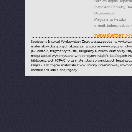
Foreign Rights Depart
Inspektor Ochrony Da
Osobowych
Magdalena Heczko
e-mail:
iodo@znak.com
newsletter >
Społeczny Instytut Wydawniczy Znak wyraża zgodę na wykorzy
materiałów dostępnych aktualnie na stronie www.wydawnictwoz
jak: okładki, fragmenty tekstu, biogramy autorów oraz opisy ksią
mogą zostać wykorzystane w recenzjach książek, katalogach i
bibliotecznych (OPAC) oraz materiałach promujących legalną dy
książek. Usunięcie materiału z ww. strony internetowej, równoz
cofnięciem udzielonej zgody.