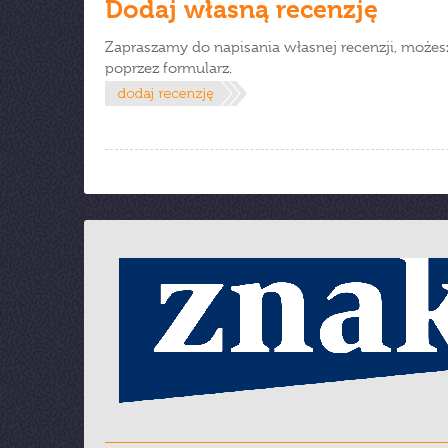
Dodaj własną recenzję
Zapraszamy do napisania własnej recenzji, możes
poprzez formularz.