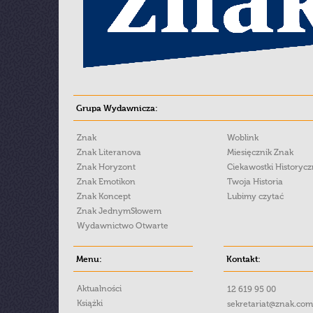
Grupa Wydawnicza:
Znak
Woblink
Znak Literanova
Miesięcznik Znak
Znak Horyzont
Ciekawostki Historyc
Znak Emotikon
Twoja Historia
Znak Koncept
Lubimy czytać
Znak JednymSłowem
Wydawnictwo Otwarte
Menu:
Kontakt:
Aktualności
12 619 95 00
Książki
sekretariat@znak.com