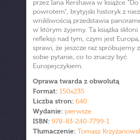
przez Iana Kershawa w książce "Do p
powrotem", brytyjski historyk z nie
wnikliwością przedstawia panoramę
w którym żyjemy. Ta książka skłoni
refleksji nad tym, czym jest Europa,
sprawi, że jeszcze raz spróbujemy 
sobie pytanie, co to znaczy być
Europejczykiem.
Oprawa twarda z obwolutą
Format:
150x235
Liczba stron:
640
Wydanie:
pierwsze
ISBN:
978-83-240-7799-1
Tłumaczenie:
Tomasz Krzyżanowsk