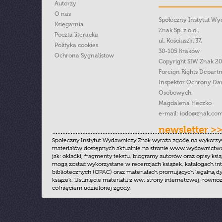
Autorzy
O nas
Społeczny Instytut W
Księgarnia
Znak Sp. z o.o.,
Poczta literacka
ul. Kościuszki 37,
Polityka cookies
30-105 Kraków
Ochrona Sygnalistow
Copyright SIW Znak 2
Foreign Rights Depart
Inspektor Ochrony Da
Osobowych
Magdalena Heczko
e-mail:
iodo@znak.com
newsletter >
Społeczny Instytut Wydawniczy Znak wyraża zgodę na wykorzy
materiałów dostępnych aktualnie na stronie www.wydawnictwoz
jak: okładki, fragmenty tekstu, biogramy autorów oraz opisy ksią
mogą zostać wykorzystane w recenzjach książek, katalogach i
bibliotecznych (OPAC) oraz materiałach promujących legalną dy
książek. Usunięcie materiału z ww. strony internetowej, równoz
cofnięciem udzielonej zgody.