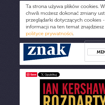
Ta strona używa plików cookies. W
chwili możesz dokonać zmiany us
przeglądarki dotyczących cookies
-
informacji na ten temat znajdziesz
polityce prywatności
.
ME
Save