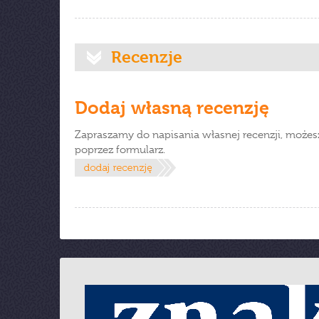
Recenzje
Dodaj własną recenzję
Zapraszamy do napisania własnej recenzji, możes
poprzez formularz.