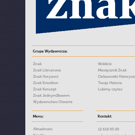
Grupa Wydawnicza:
Znak
Woblink
Znak Literanova
Miesięcznik Znak
Znak Horyzont
Ciekawostki Historyc
Znak Emotikon
Twoja Historia
Znak Koncept
Lubimy czytać
Znak JednymSłowem
Wydawnictwo Otwarte
Menu:
Kontakt:
Aktualności
12 619 95 00