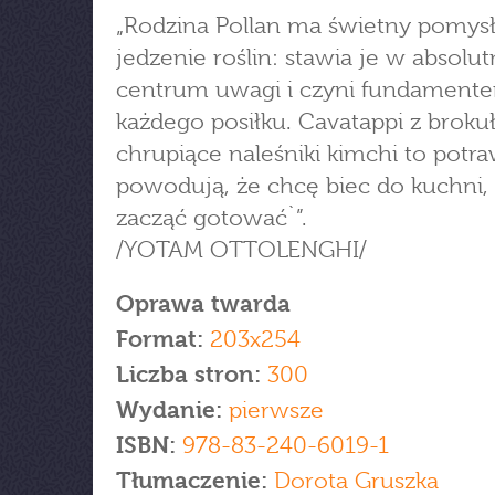
„Rodzina Pollan ma świetny pomysł
jedzenie roślin: stawia je w absolu
centrum uwagi i czyni fundament
każdego posiłku. Cavatappi z broku
chrupiące naleśniki kimchi to potra
powodują, że chcę biec do kuchni,
zacząć gotować`”.
/YOTAM OTTOLENGHI/
Oprawa twarda
Format:
203x254
Liczba stron:
300
Wydanie:
pierwsze
ISBN:
978-83-240-6019-1
Tłumaczenie:
Dorota Gruszka