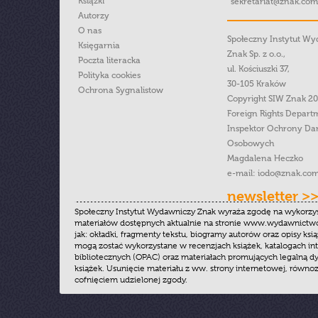
Książki
sekretariat@znak.com
Autorzy
O nas
Społeczny Instytut W
Księgarnia
Znak Sp. z o.o.,
Poczta literacka
ul. Kościuszki 37,
Polityka cookies
30-105 Kraków
Ochrona Sygnalistow
Copyright SIW Znak 2
Foreign Rights Depart
Inspektor Ochrony Da
Osobowych
Magdalena Heczko
e-mail:
iodo@znak.com
newsletter >
Społeczny Instytut Wydawniczy Znak wyraża zgodę na wykorzy
materiałów dostępnych aktualnie na stronie www.wydawnictwoz
jak: okładki, fragmenty tekstu, biogramy autorów oraz opisy ksią
mogą zostać wykorzystane w recenzjach książek, katalogach i
bibliotecznych (OPAC) oraz materiałach promujących legalną dy
książek. Usunięcie materiału z ww. strony internetowej, równoz
cofnięciem udzielonej zgody.