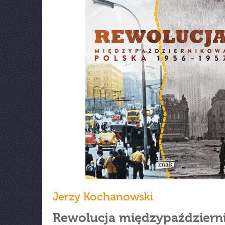
Jerzy Kochanowski
Rewolucja międzypaździern