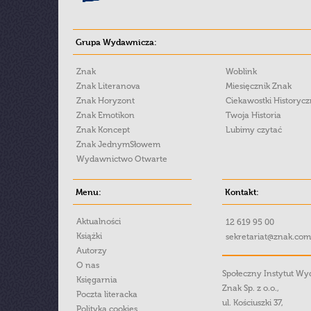
Grupa Wydawnicza:
Znak
Woblink
Znak Literanova
Miesięcznik Znak
Znak Horyzont
Ciekawostki Historyc
Znak Emotikon
Twoja Historia
Znak Koncept
Lubimy czytać
Znak JednymSłowem
Wydawnictwo Otwarte
Menu:
Kontakt:
Aktualności
12 619 95 00
Książki
sekretariat@znak.com
Autorzy
O nas
Społeczny Instytut W
Księgarnia
Znak Sp. z o.o.,
Poczta literacka
ul. Kościuszki 37,
Polityka cookies