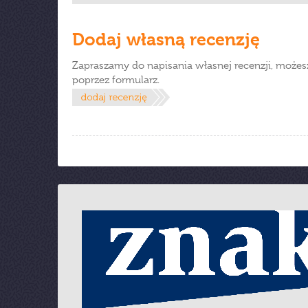
Dodaj własną recenzję
Zapraszamy do napisania własnej recenzji, możes
poprzez formularz.