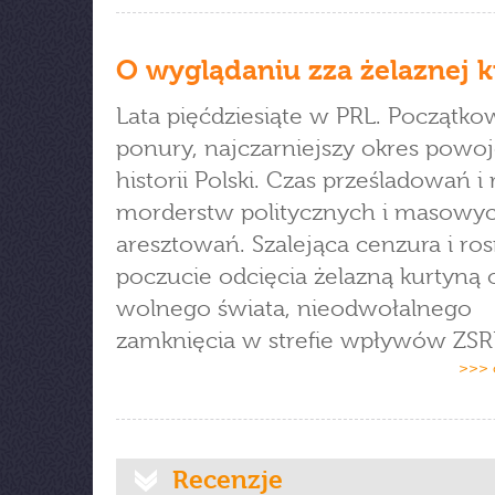
O wyglądaniu zza żelaznej 
Lata pięćdziesiąte w PRL. Początk
ponury, najczarniejszy okres powo
historii Polski. Czas prześladowań i r
morderstw politycznych i masowy
aresztowań. Szalejąca cenzura i ro
poczucie odcięcia żelazną kurtyną 
wolnego świata, nieodwołalnego
zamknięcia w strefie wpływów ZSRR
>>> 
Recenzje