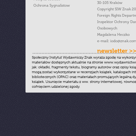
30-105 Kraków
Ochrona Sygnalistow
Copyright SIW Znak 2
Foreign Rights Depart
Inspektor Ochrony Da
Osobowych
Magdalena Heczko
e-mail:
iodo@znak.com
newsletter >
Społeczny Instytut Wydawniczy Znak wyraża zgodę na wykorzy
materiałów dostępnych aktualnie na stronie www.wydawnictwoz
jak: okładki, fragmenty tekstu, biogramy autorów oraz opisy ksią
mogą zostać wykorzystane w recenzjach książek, katalogach i
bibliotecznych (OPAC) oraz materiałach promujących legalną dy
książek. Usunięcie materiału z ww. strony internetowej, równoz
cofnięciem udzielonej zgody.