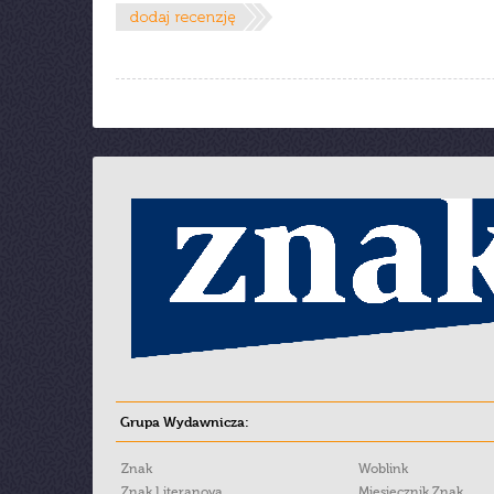
Grupa Wydawnicza:
Znak
Woblink
Znak Literanova
Miesięcznik Znak