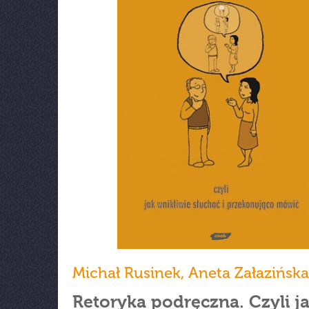
Michał Rusinek
,
Aneta Załazińska
Retoryka podręczna. Czyli j