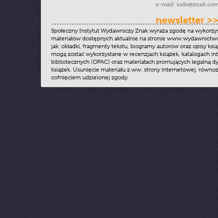
e-mail:
iodo@znak.com
newsletter >
Społeczny Instytut Wydawniczy Znak wyraża zgodę na wykorzy
materiałów dostępnych aktualnie na stronie www.wydawnictwoz
jak: okładki, fragmenty tekstu, biogramy autorów oraz opisy ksią
mogą zostać wykorzystane w recenzjach książek, katalogach i
bibliotecznych (OPAC) oraz materiałach promujących legalną dy
książek. Usunięcie materiału z ww. strony internetowej, równoz
cofnięciem udzielonej zgody.