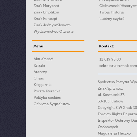
Znak Horyzont
Ciekawostki Historyc
Znak Emotikon
Twoja Historia
Znak Koncept
Lubimy czytać
Znak JednymSłowem
Wydawnictwo Otwarte
Menu:
Kontakt:
Aktualności
12 619 95 00
Książki
sekretariat@znak.com
Autorzy
O nas
Społeczny Instytut W
Księgarnia
Znak Sp. z o.o.,
Poczta literacka
ul. Kościuszki 37,
Polityka cookies
30-105 Kraków
Ochrona Sygnalistow
Copyright SIW Znak 2
Foreign Rights Depart
Inspektor Ochrony Da
Osobowych
Magdalena Heczko