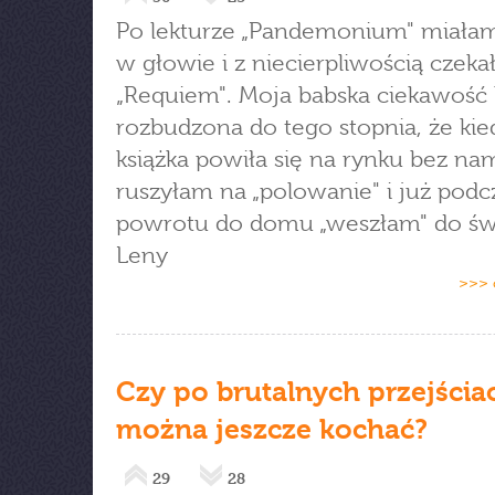
Po lekturze „Pandemonium" miałam
w głowie i z niecierpliwością czek
„Requiem". Moja babska ciekawość 
rozbudzona do tego stopnia, że kie
książka powiła się na rynku bez na
ruszyłam na „polowanie" i już podc
powrotu do domu „weszłam" do św
Leny
>>> 
Czy po brutalnych przejścia
można jeszcze kochać?
29
28