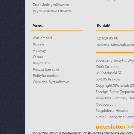
Znak JednymSłowem
Wydawnictwo Otwarte
Menu:
Kontakt:
Aktualności
12 619 95 00
Książki
sekretariat@znak.com
Autorzy
O nas
Społeczny Instytut W
Księgarnia
Znak Sp. z o.o.,
Poczta literacka
ul. Kościuszki 37,
Polityka cookies
30-105 Kraków
Ochrona Sygnalistow
Copyright SIW Znak 2
Foreign Rights Depart
Inspektor Ochrony Da
Osobowych
Magdalena Heczko
e-mail:
iodo@znak.com
newsletter >
Społeczny Instytut Wydawniczy Znak wyraża zgodę na wykorzy