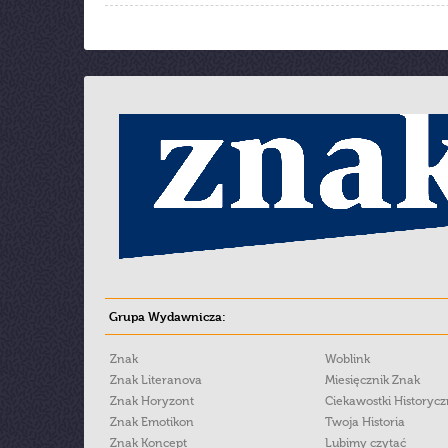
Grupa Wydawnicza:
Znak
Woblink
Znak Literanova
Miesięcznik Znak
Znak Horyzont
Ciekawostki Historyc
Znak Emotikon
Twoja Historia
Znak Koncept
Lubimy czytać