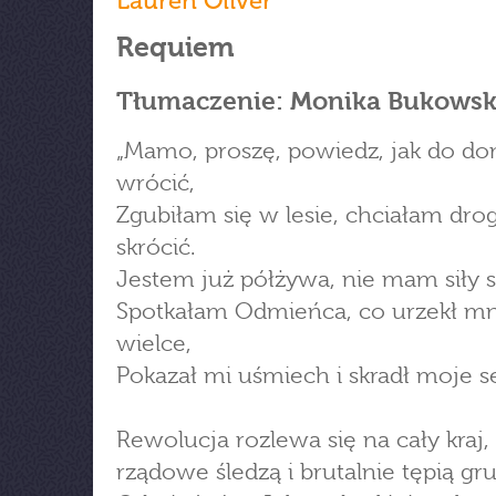
Lauren Oliver
Requiem
Tłumaczenie: Monika Bukows
„Mamo, proszę, powiedz, jak do d
wrócić,
Zgubiłam się w lesie, chciałam dro
skrócić.
Jestem już półżywa, nie mam siły s
Spotkałam Odmieńca, co urzekł mn
wielce,
Pokazał mi uśmiech i skradł moje se
Rewolucja rozlewa się na cały kraj,
rządowe śledzą i brutalnie tępią gr