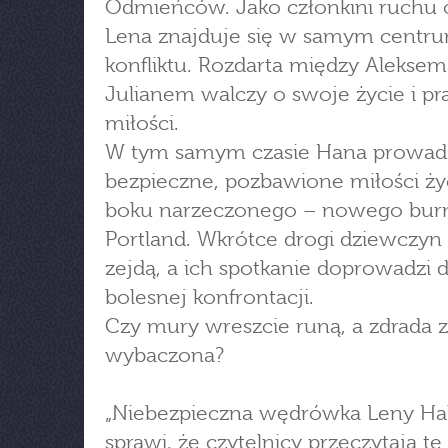
Odmieńców. Jako członkini ruchu
Lena znajduje się w samym centr
konfliktu. Rozdarta między Aleksem
Julianem walczy o swoje życie i p
miłości.
W tym samym czasie Hana prowad
bezpieczne, pozbawione miłości ży
boku narzeczonego – nowego burm
Portland. Wkrótce drogi dziewczyn
zejdą, a ich spotkanie doprowadzi 
bolesnej konfrontacji.
Czy mury wreszcie runą, a zdrada z
wybaczona?
„Niebezpieczna wędrówka Leny H
sprawi, że czytelnicy przeczytają t