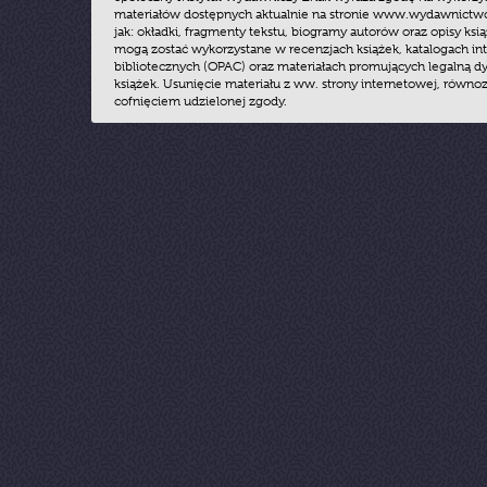
materiałów dostępnych aktualnie na stronie www.wydawnictwoz
jak: okładki, fragmenty tekstu, biogramy autorów oraz opisy ksią
mogą zostać wykorzystane w recenzjach książek, katalogach i
bibliotecznych (OPAC) oraz materiałach promujących legalną dy
książek. Usunięcie materiału z ww. strony internetowej, równoz
cofnięciem udzielonej zgody.