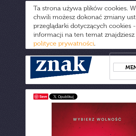
Ta strona używa plików cookies. W
chwili możesz dokonać zmiany us
przeglądarki dotyczących cookies
-
informacji na ten temat znajdziesz
polityce prywatności
.
ME
Save