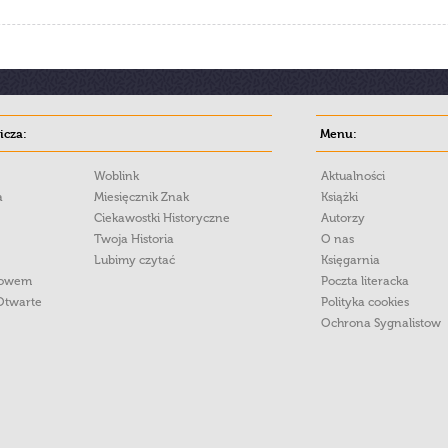
cza:
Menu:
Woblink
Aktualności
a
Miesięcznik Znak
Książki
Ciekawostki Historyczne
Autorzy
Twoja Historia
O nas
Lubimy czytać
Księgarnia
łowem
Poczta literacka
Otwarte
Polityka cookies
Ochrona Sygnalistow