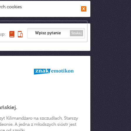
ych cookies
Szukaj
up:
ńskiej.
zyt Kilimandżaro na szczudłach. Starszy
deonie. A jedna z młodszych sióstr jest
e od szpilki.