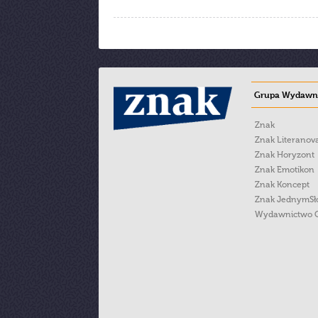
Grupa Wydawni
Znak
Znak Literanov
Znak Horyzont
Znak Emotikon
Znak Koncept
Znak JednymS
Wydawnictwo 