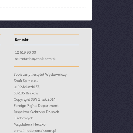
Kontakt:
12 619 95 00
sekretariat@znak.com.pl
Społeczny Instytut Wydawniczy
Znak Sp. z o.o.,
ul. Kościuszki 37,
30-105 Kraków
Copyright SIW Znak 2014
Foreign Rights Department
Inspektor Ochrony Danych
Osobowych
Magdalena Heczko
e-mail:
iodo@znak.com.pl