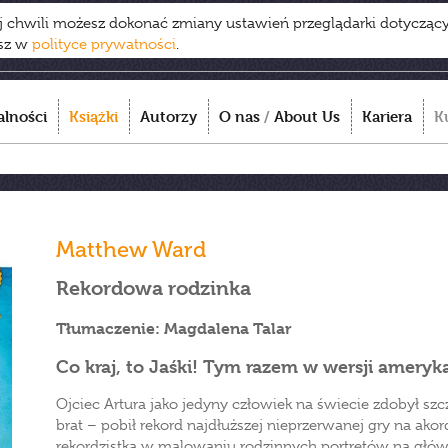
ej chwili możesz dokonać zmiany ustawień przeglądarki dotycząc
esz w
polityce prywatności
.
alności
Książki
Autorzy
O nas
/
About Us
Kariera
K
Matthew Ward
Rekordowa rodzinka
Tłumaczenie: Magdalena Talar
Co kraj, to Jaśki! Tym razem w wersji ameryka
Ojciec Artura jako jedyny człowiek na świecie zdobył szc
brat – pobił rekord najdłuższej nieprzerwanej gry na akor
rekordzistką w malowaniu rodzinnych portretów na główc