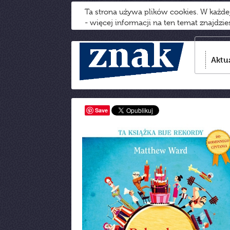
Ta strona używa plików cookies. W każd
- więcej informacji na ten temat znajdzi
Aktu
Save