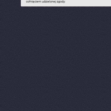
cofnięciem udzielonej zgody.