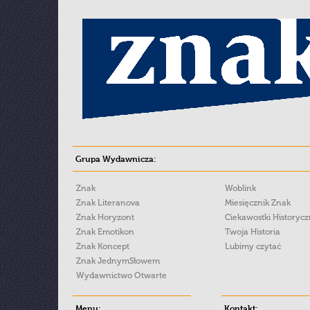
Grupa Wydawnicza:
Znak
Woblink
Znak Literanova
Miesięcznik Znak
Znak Horyzont
Ciekawostki Historyc
Znak Emotikon
Twoja Historia
Znak Koncept
Lubimy czytać
Znak JednymSłowem
Wydawnictwo Otwarte
Menu:
Kontakt: