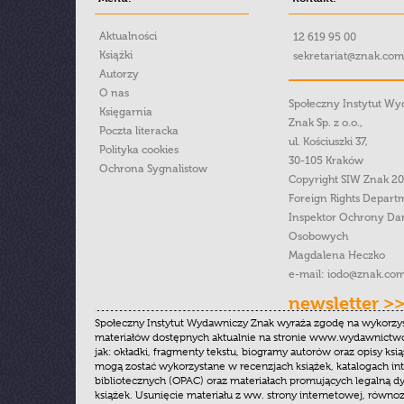
Aktualności
12 619 95 00
Książki
sekretariat@znak.com
Autorzy
O nas
Społeczny Instytut W
Księgarnia
Znak Sp. z o.o.,
Poczta literacka
ul. Kościuszki 37,
Polityka cookies
30-105 Kraków
Ochrona Sygnalistow
Copyright SIW Znak 2
Foreign Rights Depart
Inspektor Ochrony Da
Osobowych
Magdalena Heczko
e-mail:
iodo@znak.com
newsletter >
Społeczny Instytut Wydawniczy Znak wyraża zgodę na wykorzy
materiałów dostępnych aktualnie na stronie www.wydawnictwoz
jak: okładki, fragmenty tekstu, biogramy autorów oraz opisy ksią
mogą zostać wykorzystane w recenzjach książek, katalogach i
bibliotecznych (OPAC) oraz materiałach promujących legalną dy
książek. Usunięcie materiału z ww. strony internetowej, równoz