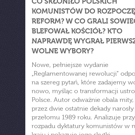
CO SKŁONIŁO POLSKICH
KOMUNISTÓW DO ROZPOCZĘ
REFORM? W CO GRALI SOWIEC
BLEFOWAŁ KOŚCIÓŁ? KTO
NAPRAWDĘ WYGRAŁ PIERWS
WOLNE WYBORY?
Nowe, pełniejsze wydanie
„Reglamentowanej rewolucji” odp
na szereg pytań, które zadajemy w
nowo, myśląc o transformacji ustr
Polsce. Autor odważnie obala mity,
przez dwie ostatnie dekady narosł
przełomu 1989 roku. Analizuje prz
rozpadu dyktatury komunistów w 
kraju i pokazuje jego skutki.