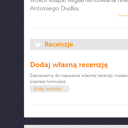
Reglamentowana rew
wokół książki
Antoniego Dudka.
>>> 
Recenzje
Dodaj własną recenzję
Zapraszamy do napisania własnej recenzji, możes
poprzez formularz.