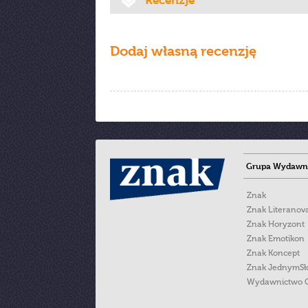
Recenzje
Dodaj własną recenzję
Grupa Wydawni
Znak
Znak Literanov
Znak Horyzont
Znak Emotikon
Znak Koncept
Znak JednymS
Wydawnictwo 