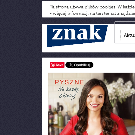
Ta strona używa plików cookies. W każd
- więcej informacji na ten temat znajdzi
Aktu
Save