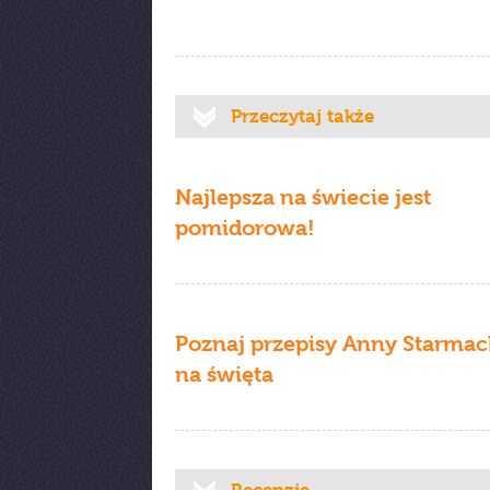
Przeczytaj także
Najlepsza na świecie jest
pomidorowa!
Poznaj przepisy Anny Starma
na święta