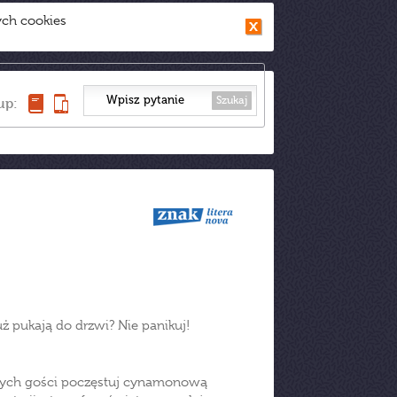
ych cookies
Szukaj
up:
uż pukają do drzwi? Nie panikuj!
anych gości poczęstuj cynamonową