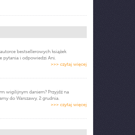
autorce bestsellerowych książek
 pytania i odpowiedzi Ani.
>>> czytaj więcej
ym wigilijnym daniem? Przyjdź na
zamy do Warszawy, 2 grudnia.
>>> czytaj więcej