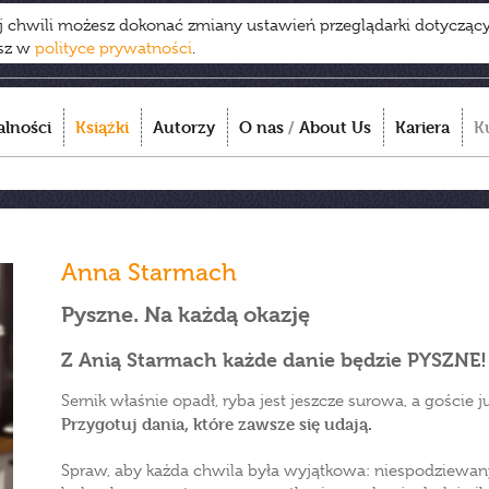
ej chwili możesz dokonać zmiany ustawień przeglądarki dotycząc
esz w
polityce prywatności
.
alności
Książki
Autorzy
O nas
/
About Us
Kariera
K
Anna Starmach
Pyszne. Na każdą okazję
Z Anią Starmach każde danie będzie PYSZNE!
Sernik właśnie opadł, ryba jest jeszcze surowa, a goście j
Przygotuj dania, które zawsze się udają.
Spraw, aby każda chwila była wyjątkowa: niespodziew