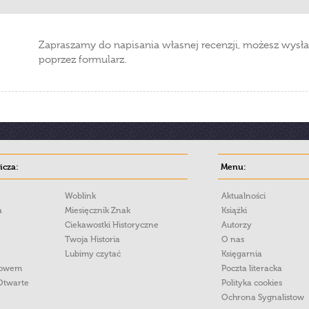
Zapraszamy do napisania własnej recenzji, możesz wysła
poprzez formularz.
cza:
Menu:
Woblink
Aktualności
a
Miesięcznik Znak
Książki
Ciekawostki Historyczne
Autorzy
Twoja Historia
O nas
Lubimy czytać
Księgarnia
łowem
Poczta literacka
Otwarte
Polityka cookies
Ochrona Sygnalistow