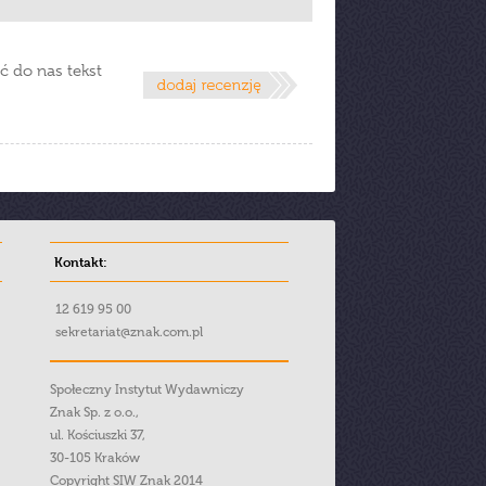
ć do nas tekst
Kontakt:
12 619 95 00
sekretariat@znak.com.pl
Społeczny Instytut Wydawniczy
Znak Sp. z o.o.,
ul. Kościuszki 37,
30-105 Kraków
Copyright SIW Znak 2014