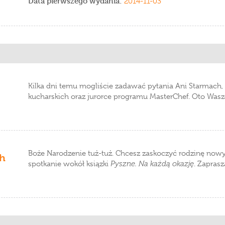
Data pierwszego wydania:
2014-11-03
Kilka dni temu mogliście zadawać pytania Ani Starmach, 
kucharskich oraz jurorce programu MasterChef. Oto Wasze
Boże Narodzenie tuż-tuż. Chcesz zaskoczyć rodzinę now
ch
spotkanie wokół ksiązki
Pyszne. Na każdą okazję
. Zapras