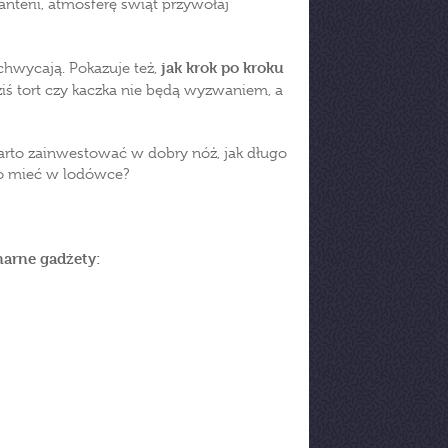
terii, atmosferę świąt przywołaj
jak krok po kroku
chwycają. Pokazuje też,
iś tort czy kaczka nie będą wyzwaniem, a
arto zainwestować w dobry nóż, jak długo
o mieć w lodówce?
narne gadżety: