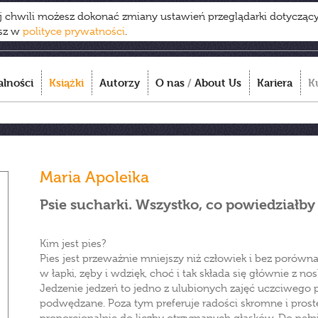
ej chwili możesz dokonać zmiany ustawień przeglądarki dotycząc
esz w
polityce prywatności
.
alności
Książki
Autorzy
O nas
/
About Us
Kariera
K
Maria Apoleika
Psie sucharki. Wszystko, co powiedziałby
Kim jest pies?
Pies jest przeważnie mniejszy niż człowiek i bez porówn
w łapki, zęby i wdzięk, choć i tak składa się głównie z nos
Jedzenie jedzeń to jedno z ulubionych zajęć uczciwego p
podwędzane. Poza tym preferuje radości skromne i proste