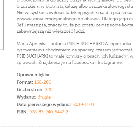
proporcjonalnie do liczby otrzymanych głasków. Do pełni
brzuszkiem w błotnistą kałużę albo oszczeka złowrogi słu
Nie wszystkie zawiłości ludzkiej psychiki są dla psa zro
przywiązania emocjonalnego do obuwia. Dlatego jego czł
Jeśli masz psa, znaczy to, że po prostu cenisz sobie kontak
zabawniejszą niż większość ludzi.
Maria Apoleika - autorka PSICH SUCHARKÓW, opiekunka M
rysowaniem i chodzeniem na spacery, czasem jednocześ
PSIE SUCHARKI to małe komiksy o psach, ich ludziach i 
sprawach. Znajdziesz je na Facebooku i Instagramie.
Oprawa miękka
Format:
160x200
Liczba stron:
320
Wydanie:
drugie
Data pierwszego wydania:
2019-11-11
ISBN:
978-83-240-6447-2