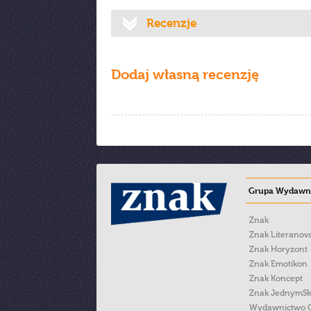
Recenzje
Dodaj własną recenzję
Grupa Wydawni
Znak
Znak Literanov
Znak Horyzont
Znak Emotikon
Znak Koncept
Znak JednymS
Wydawnictwo 