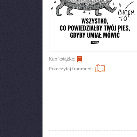
Kup książkę:
Przeczytaj fragment: