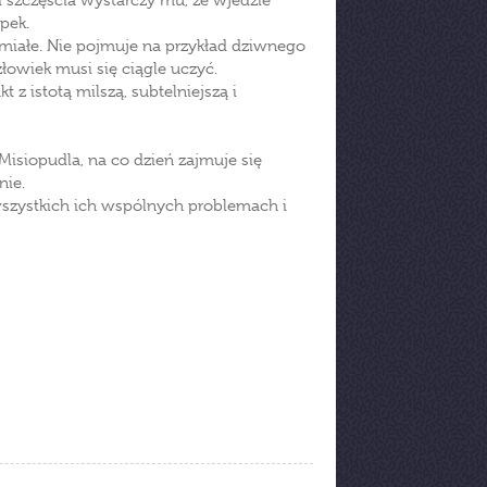
 szczęścia wystarczy mu, że wjedzie
pek.
zumiałe. Nie pojmuje na przykład dziwnego
owiek musi się ciągle uczyć.
t z istotą milszą, subtelniejszą i
isiopudla, na co dzień zajmuje się
nie.
wszystkich ich wspólnych problemach i