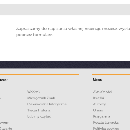
Zapraszamy do napisania własnej recenzji, możesz wysła
poprzez formularz.
cza:
Menu:
Woblink
Aktualności
a
Miesięcznik Znak
Książki
Ciekawostki Historyczne
Autorzy
Twoja Historia
O nas
Lubimy czytać
Księgarnia
łowem
Poczta literacka
Otwarte
Polityka cookies