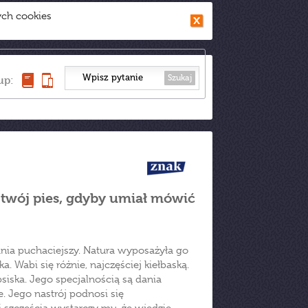
ych cookies
Szukaj
up:
 twój pies, gdyby umiał mówić
ania puchaciejszy. Natura wyposażyła go
ka. Wabi się różnie, najczęściej kiełbaską.
siska. Jego specjalnością są dania
. Jego nastrój podnosi się