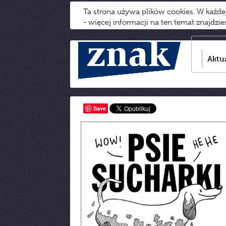
Ta strona używa plików cookies. W każd
- więcej informacji na ten temat znajdzi
Aktu
Save