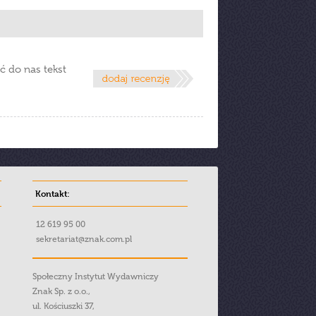
ć do nas tekst
Kontakt:
12 619 95 00
sekretariat@znak.com.pl
Społeczny Instytut Wydawniczy
Znak Sp. z o.o.,
ul. Kościuszki 37,