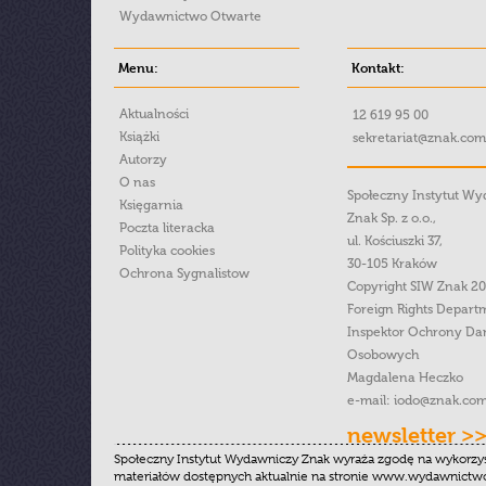
Wydawnictwo Otwarte
Menu:
Kontakt:
Aktualności
12 619 95 00
Książki
sekretariat@znak.com
Autorzy
O nas
Społeczny Instytut W
Księgarnia
Znak Sp. z o.o.,
Poczta literacka
ul. Kościuszki 37,
Polityka cookies
30-105 Kraków
Ochrona Sygnalistow
Copyright SIW Znak 2
Foreign Rights Depart
Inspektor Ochrony Da
Osobowych
Magdalena Heczko
e-mail:
iodo@znak.com
newsletter >
Społeczny Instytut Wydawniczy Znak wyraża zgodę na wykorzy
materiałów dostępnych aktualnie na stronie www.wydawnictwoz