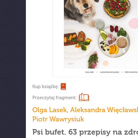
Kup książkę:
Przeczytaj fragment:
Olga Lasek
,
Aleksandra Więcławs
Piotr Wawrysiuk
Psi bufet. 63 przepisy na zdr