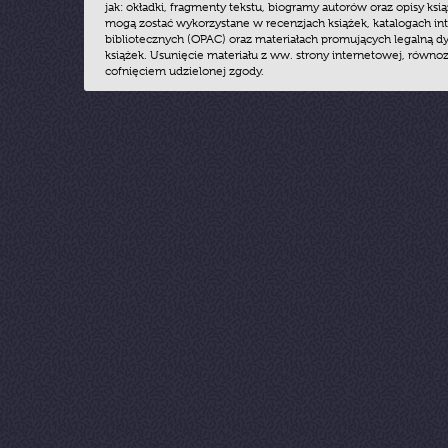
jak: okładki, fragmenty tekstu, biogramy autorów oraz opisy ksią
mogą zostać wykorzystane w recenzjach książek, katalogach i
bibliotecznych (OPAC) oraz materiałach promujących legalną dy
książek. Usunięcie materiału z ww. strony internetowej, równoz
cofnięciem udzielonej zgody.