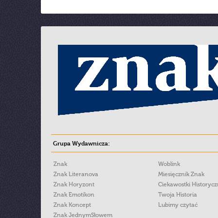
Grupa Wydawnicza:
Znak
Woblink
Znak Literanova
Miesięcznik Znak
Znak Horyzont
Ciekawostki Historyc
Znak Emotikon
Twoja Historia
Znak Koncept
Lubimy czytać
Znak JednymSłowem