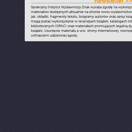
newsletter >
Społeczny Instytut Wydawniczy Znak wyraża zgodę na wykorzy
materiałów dostępnych aktualnie na stronie www.wydawnictwoz
jak: okładki, fragmenty tekstu, biogramy autorów oraz opisy ksią
mogą zostać wykorzystane w recenzjach książek, katalogach i
bibliotecznych (OPAC) oraz materiałach promujących legalną dy
książek. Usunięcie materiału z ww. strony internetowej, równoz
cofnięciem udzielonej zgody.