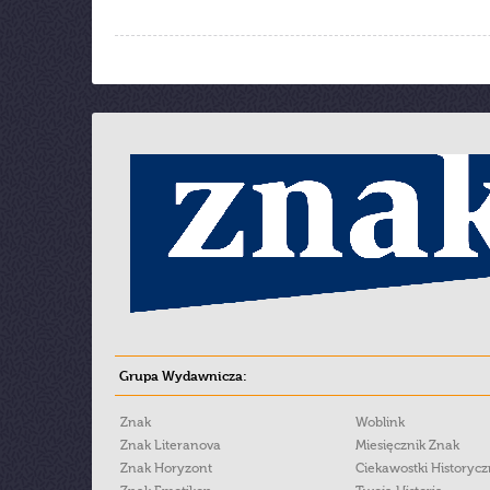
Grupa Wydawnicza:
Znak
Woblink
Znak Literanova
Miesięcznik Znak
Znak Horyzont
Ciekawostki Historyc