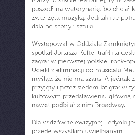
Marzył o szkole teatralnej, tymcza
poszedł na weterynarię, bo chciał l
zwierzęta muzyką. Jednak nie potraf
dala od sceny i sztuki.
Występował w Oddziale Zamknięty
spotkał Jonasza Koftę, trafił na deski
zagrał w pierwszej polskiej rock-op
Uciekł z eliminacji do musicalu Met
myśląc, że nie ma szans. A jednak z
przyjęty i przez siedem lat grał w t
kultowym przedstawieniu główną r
nawet podbijał z nim Broadway.
Dla widzów telewizyjnej Jedynki je
przede wszystkim uwielbianym