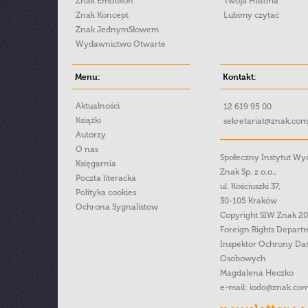
Znak Emotikon
Twoja Historia
Znak Koncept
Lubimy czytać
Znak JednymSłowem
Wydawnictwo Otwarte
Menu:
Kontakt:
Aktualności
12 619 95 00
Książki
sekretariat@znak.com
Autorzy
O nas
Społeczny Instytut W
Księgarnia
Znak Sp. z o.o.,
Poczta literacka
ul. Kościuszki 37,
Polityka cookies
30-105 Kraków
Ochrona Sygnalistow
Copyright SIW Znak 2
Foreign Rights Depart
Inspektor Ochrony Da
Osobowych
Magdalena Heczko
e-mail:
iodo@znak.com