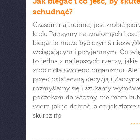
Jak biegać i co jeść, by skut
schudnąć?
Czasem najtrudniej jest zrobić pie
krok. Patrzymy na znajomych i czu
bieganie może być czymś niezwykl
wciągającym i przyjemnym. Co wię
to jedna z najlepszych rzeczy, jak
zrobić dla swojego organizmu. Ale 
przed ostateczną decyzją („Zaczyna
rozmyślamy się i szukamy wymówe
poczekam do wiosny, nie mam butó
wiem jak je dobrać, a co jak złapie
skurcz itp.
>>> 