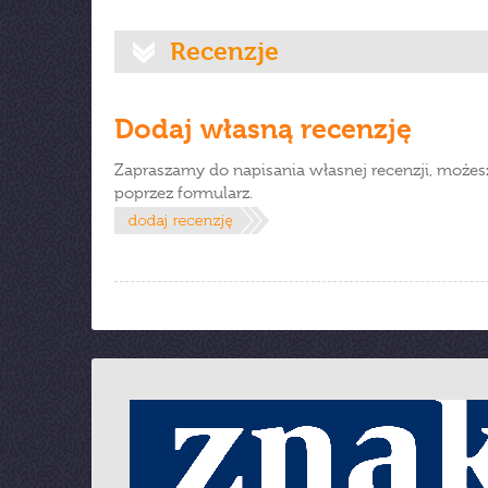
Recenzje
Dodaj własną recenzję
Zapraszamy do napisania własnej recenzji, możes
poprzez formularz.