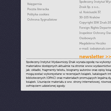
Społeczny Instytut W
Księgarnia
Znak Sp. z o.o.,
Poczta literacka
ul. Kościuszki 37,
Polityka cookies
30-105 Kraków
Ochrona Sygnalistow
Copyright SIW Znak 2
Foreign Rights Depart
Inspektor Ochrony Da
Osobowych
Magdalena Heczko
e-mail:
iodo@znak.com
newsletter >
Społeczny Instytut Wydawniczy Znak wyraża zgodę na wykorzy
materiałów dostępnych aktualnie na stronie www.wydawnictwoz
jak: okładki, fragmenty tekstu, biogramy autorów oraz opisy ksią
mogą zostać wykorzystane w recenzjach książek, katalogach i
bibliotecznych (OPAC) oraz materiałach promujących legalną dy
książek. Usunięcie materiału z ww. strony internetowej, równoz
cofnięciem udzielonej zgody.