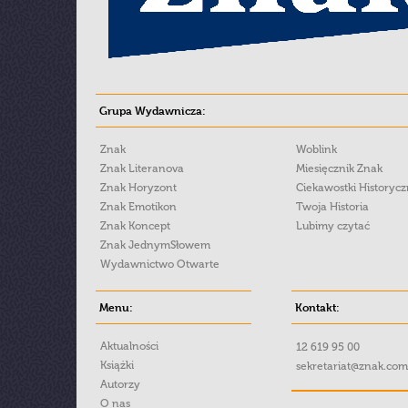
Grupa Wydawnicza:
Znak
Woblink
Znak Literanova
Miesięcznik Znak
Znak Horyzont
Ciekawostki Historyc
Znak Emotikon
Twoja Historia
Znak Koncept
Lubimy czytać
Znak JednymSłowem
Wydawnictwo Otwarte
Menu:
Kontakt:
Aktualności
12 619 95 00
Książki
sekretariat@znak.com
Autorzy
O nas