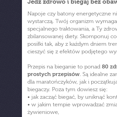
Jedz zdrowo i biegaj bez oba
Napoje czy batony energetyczne n
wystarczą. Twój organizm wymaga
specjalnego traktowania, a Ty zdrow
zbilansowanej diety. Skomponuj c
posiłki tak, aby z każdym dniem tre
cieszyć się z efektów podjętego wys
Przepis na bieganie to ponad
80 zd
prostych przepisów
. Są idealne z
dla maratończyków, jak i początkuj
biegaczy. Poza tym dowiesz się:
• jak zacząć biegać, by uniknąć kont
• w jakim tempie wprowadzać zmi
żywieniowe,