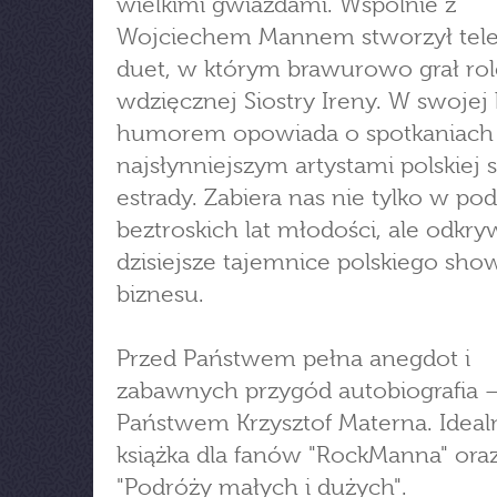
wielkimi gwiazdami. Wspólnie z
Wojciechem Mannem stworzył tele
duet, w którym brawurowo grał rol
wdzięcznej Siostry Ireny. W swojej 
humorem opowiada o spotkaniach
najsłynniejszym artystami polskiej 
estrady. Zabiera nas nie tylko w po
beztroskich lat młodości, ale odkry
dzisiejsze tajemnice polskiego sho
biznesu.
Przed Państwem pełna anegdot i
zabawnych przygód autobiografia –
Państwem Krzysztof Materna. Ideal
książka dla fanów "RockManna" ora
"Podróży małych i dużych".