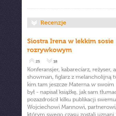
Recenzje
Siostra Irena w lekkim sosie
rozrywkowym
25
18
Konferansjer, kabareciarz, reżyser, a
showman, figlarz z melancholijną t
kim tam jeszcze Materna w swoim 
był - napisał książkę, jak sam tłuma
pozazdrościł kilku publikacji swem
Wojciechowi Mannowi, partnerowi,
którym swego czasu zostali uznani