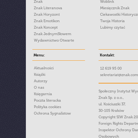
Znak
Woblink
Znak Literanova
Miesięcznik Znak
Znak Horyzont
Ciekawostki Historyc
Znak Emotikon
Twoja Historia
Znak Koncept
Lubimy czytać
Znak JednymSłowem
Wydawnictwo Otwarte
Menu:
Kontakt:
Aktualności
12 619 95 00
Książki
sekretariat@znak.com
Autorzy
O nas
Społeczny Instytut W
Księgarnia
Znak Sp. z o.o.,
Poczta literacka
ul. Kościuszki 37,
Polityka cookies
30-105 Kraków
Ochrona Sygnalistow
Copyright SIW Znak 2
Foreign Rights Depart
Inspektor Ochrony Da
Osobowych