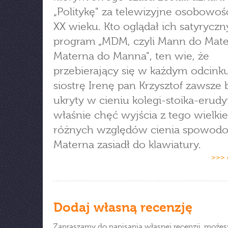
„Politykę" za telewizyjne osobowoś
XX wieku. Kto oglądał ich satyryczn
program „MDM, czyli Mann do Mate
Materna do Manna", ten wie, że
przebierający się w każdym odcink
siostrę Irenę pan Krzysztof zawsze 
ukryty w cieniu kolegi-stoika-erudy
właśnie chęć wyjścia z tego wielki
różnych względów cienia spowodo
Materna zasiadł do klawiatury.
>>> 
Dodaj własną recenzję
Zapraszamy do napisania własnej recenzji, możes