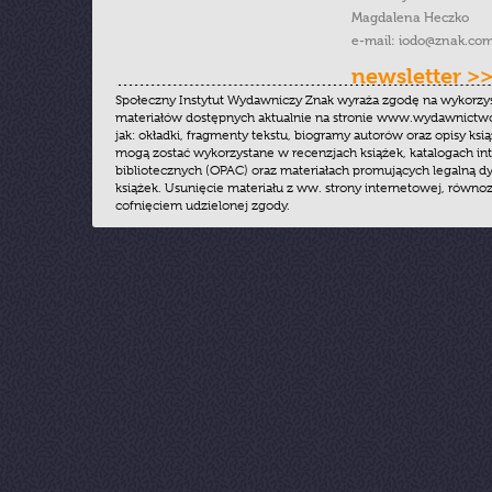
Magdalena Heczko
e-mail:
iodo@znak.com
newsletter >
Społeczny Instytut Wydawniczy Znak wyraża zgodę na wykorzy
materiałów dostępnych aktualnie na stronie www.wydawnictwoz
jak: okładki, fragmenty tekstu, biogramy autorów oraz opisy ksią
mogą zostać wykorzystane w recenzjach książek, katalogach i
bibliotecznych (OPAC) oraz materiałach promujących legalną dy
książek. Usunięcie materiału z ww. strony internetowej, równoz
cofnięciem udzielonej zgody.