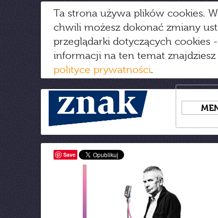
Ta strona używa plików cookies. W
chwili możesz dokonać zmiany us
przeglądarki dotyczących cookies
-
informacji na ten temat znajdziesz
polityce prywatności
.
ME
Save