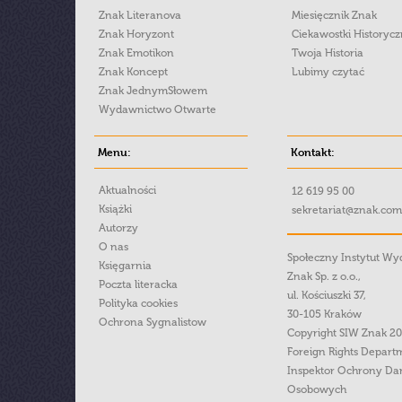
Znak Literanova
Miesięcznik Znak
Znak Horyzont
Ciekawostki Historyc
Znak Emotikon
Twoja Historia
Znak Koncept
Lubimy czytać
Znak JednymSłowem
Wydawnictwo Otwarte
Menu:
Kontakt:
Aktualności
12 619 95 00
Książki
sekretariat@znak.com
Autorzy
O nas
Społeczny Instytut W
Księgarnia
Znak Sp. z o.o.,
Poczta literacka
ul. Kościuszki 37,
Polityka cookies
30-105 Kraków
Ochrona Sygnalistow
Copyright SIW Znak 2
Foreign Rights Depart
Inspektor Ochrony Da
Osobowych