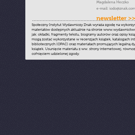
Magdalena Heczko
e-mail:
iodo@znak.com
newsletter >
Społeczny Instytut Wydawniczy Znak wyraża zgodę na wykorzy
materiałów dostępnych aktualnie na stronie www.wydawnictwoz
jak: okładki, fragmenty tekstu, biogramy autorów oraz opisy ksią
mogą zostać wykorzystane w recenzjach książek, katalogach i
bibliotecznych (OPAC) oraz materiałach promujących legalną dy
książek. Usunięcie materiału z ww. strony internetowej, równoz
cofnięciem udzielonej zgody.