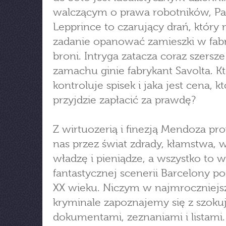
walczącym o prawa robotników, P
Lepprince to czarujący drań, który
zadanie opanować zamieszki w fab
broni. Intryga zatacza coraz szersze
zamachu ginie fabrykant Savolta. K
kontroluje spisek i jaka jest cena, kt
przyjdzie zapłacić za prawdę?
Z wirtuozerią i finezją Mendoza pr
nas przez świat zdrady, kłamstwa, w
władzę i pieniądze, a wszystko to w
fantastycznej scenerii Barcelony p
XX wieku. Niczym w najmroczniej
kryminale zapoznajemy się z szoku
dokumentami, zeznaniami i listami