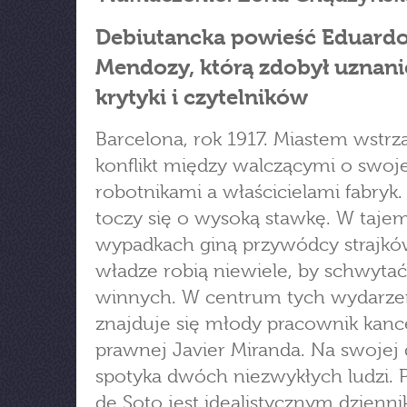
Debiutancka powieść Eduard
Mendozy, którą zdobył uznani
krytyki i czytelników
Barcelona, rok 1917. Miastem wstrz
konflikt między walczącymi o swoj
robotnikami a właścicielami fabryk.
toczy się o wysoką stawkę. W taje
wypadkach giną przywódcy strajkó
władze robią niewiele, by schwytać
winnych. W centrum tych wydarze
znajduje się młody pracownik kance
prawnej Javier Miranda. Na swojej
spotyka dwóch niezwykłych ludzi. P
de Soto jest idealistycznym dzienn