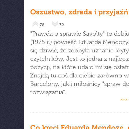
Oszustwo, zdrada i przyjaźń
78
32
"Prawda o sprawie Savolty" to debi
(1975 r.) powieść Eduarda Mendozy
się dziwić, że zdobyła uznanie krytyk
czytelników. Jest to jedna z najlep
pozycji, na które udało mi się ostatn
Znajdą tu coś dla ciebie zarówno wi
Barcelony, jak i miłośnicy "spraw d
rozwiązania".
>>> 
Co kręci Eduarda Mendozę, 