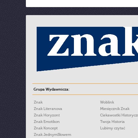
Grupa Wydawnicza:
Znak
Woblink
Znak Literanova
Miesięcznik Znak
Znak Horyzont
Ciekawostki Historyc
Znak Emotikon
Twoja Historia
Znak Koncept
Lubimy czytać
Znak JednymSłowem