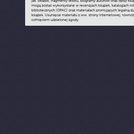
jak: okładki, fragmenty tekstu, biogramy autorów oraz opisy ksią
mogą zostać wykorzystane w recenzjach książek, katalogach i
bibliotecznych (OPAC) oraz materiałach promujących legalną dy
książek. Usunięcie materiału z ww. strony internetowej, równoz
cofnięciem udzielonej zgody.