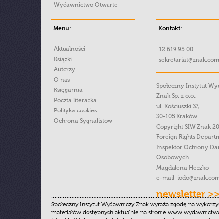
Wydawnictwo Otwarte
Menu:
Kontakt:
Aktualności
12 619 95 00
Książki
sekretariat@znak.com
Autorzy
O nas
Społeczny Instytut W
Księgarnia
Znak Sp. z o.o.,
Poczta literacka
ul. Kościuszki 37,
Polityka cookies
30-105 Kraków
Ochrona Sygnalistow
Copyright SIW Znak 2
Foreign Rights Depart
Inspektor Ochrony Da
Osobowych
Magdalena Heczko
e-mail:
iodo@znak.com
newsletter >
Społeczny Instytut Wydawniczy Znak wyraża zgodę na wykorzy
materiałów dostępnych aktualnie na stronie www.wydawnictwoz