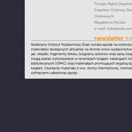
Foreign Rights Depart
Inspektor Ochrony Da
Osobowych
Magdalena Heczko
e-mail:
iodo@znak.com
newsletter >
Społeczny Instytut Wydawniczy Znak wyraża zgodę na wykorzy
materiałów dostępnych aktualnie na stronie www.wydawnictwoz
jak: okładki, fragmenty tekstu, biogramy autorów oraz opisy ksią
mogą zostać wykorzystane w recenzjach książek, katalogach i
bibliotecznych (OPAC) oraz materiałach promujących legalną dy
książek. Usunięcie materiału z ww. strony internetowej, równoz
cofnięciem udzielonej zgody.