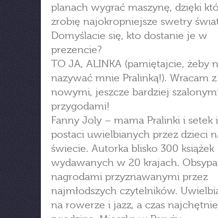
planach wygrać maszynę, dzięki któ
zrobię najokropniejsze swetry świat
Domyślacie się, kto dostanie je w
prezencie?
TO JA, ALINKA (pamiętajcie, żeby n
nazywać mnie Pralinką!). Wracam z
nowymi, jeszcze bardziej szalonym
przygodami!
Fanny Joly – mama Pralinki i setek
postaci uwielbianych przez dzieci 
świecie. Autorka blisko 300 książek
wydawanych w 20 krajach. Obsyp
nagrodami przyznawanymi przez
najmłodszych czytelników. Uwielbi
na rowerze i jazz, a czas najchętni