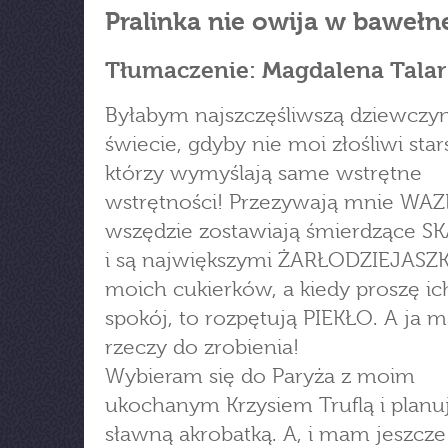
Pralinka nie owija w bawełn
Tłumaczenie: Magdalena Talar
Byłabym najszczęśliwszą dziewczy
świecie, gdyby nie moi złośliwi stars
którzy wymyślają same wstrętne
wstrętności! Przezywają mnie WAZ
wszędzie zostawiają śmierdzące S
i są największymi ŻARŁODZIEJASZ
moich cukierków, a kiedy proszę ic
spokój, to rozpętują PIEKŁO. A ja 
rzeczy do zrobienia!
Wybieram się do Paryża z moim
ukochanym Krzysiem Truflą i planu
sławną akrobatką. A, i mam jeszcz