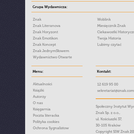
Grupa Wydawnicza:
Znak
Woblink
Znak Literanova
Miesięcznik Znak
Znak Horyzont
Ciekawostki Historyc
Znak Emotikon
Twoja Historia
Znak Koncept
Lubimy czytać
Znak JednymSłowem
Wydawnictwo Otwarte
Menu:
Kontakt:
Aktualności
12 619 95 00
Książki
sekretariat@znak.com
Autorzy
O nas
Społeczny Instytut W
Księgarnia
Znak Sp. z o.o.,
Poczta literacka
ul. Kościuszki 37,
Polityka cookies
30-105 Kraków
Ochrona Sygnalistow
Copyright SIW Znak 2