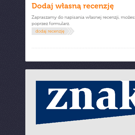
Dodaj własną recenzję
Zapraszamy do napisania własnej recenzji, możes
poprzez formularz.