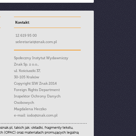
Kontakt:
12 619 95 00
sekretariat@znak.com.pl
Społeczny Instytut Wydawniczy
Znak Sp. z o.o.,
ul. Kościuszki 37,
30-105 Kraków
Copyright SIW Znak 2014
Foreign Rights Department
Inspektor Ochrony Danych
Osobowych
Magdalena Heczko
e-mail:
iodo@znak.com.pl
.pl, takich jak: okładki, fragmenty tekstu,
ych (OPAC) oraz materiałach promujących legalną