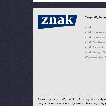
Grupa Wydawni
Znak
Znak Literanov
Znak Horyzont
Znak Emotikon
Znak Koncept
Znak JednymS
Wydawnictwo 
Społeczny Instytut Wydawniczy Znak wyraża zgodę na
biogramy autorów oraz opisy książek. Materiały mogą