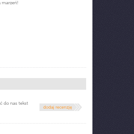
h marzeń!
ć do nas tekst