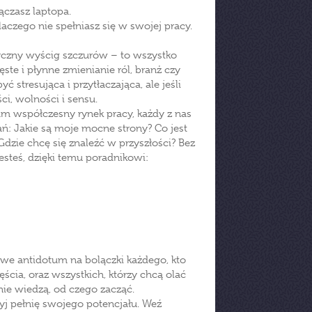
łączasz laptopa.
dlaczego nie spełniasz się w swojej pracy.
ksyczny wyścig szczurów – to wszystko
ste i płynne zmienianie ról, branż czy
ć stresująca i przytłaczająca, ale jeśli
ci, wolności i sensu.
nam współczesny rynek pracy, każdy z nas
ń: Jakie są moje mocne strony? Co jest
zie chcę się znaleźć w przyszłości? Bez
esteś, dzięki temu poradnikowi:
rowe antidotum na bolączki każdego, kto
ścia, oraz wszystkich, którzy chcą olać
nie wiedzą, od czego zacząć.
 pełnię swojego potencjału. Weź