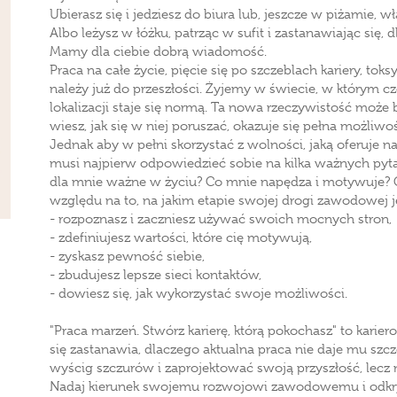
Ubierasz się i jedziesz do biura lub, jeszcze w piżamie, w
Albo leżysz w łóżku, patrząc w sufit i zastanawiając się, 
Mamy dla ciebie dobrą wiadomość.
Praca na całe życie, pięcie się po szczeblach kariery, to
należy już do przeszłości. Żyjemy w świecie, w którym czę
lokalizacji staje się normą. Ta nowa rzeczywistość może by
wiesz, jak się w niej poruszać, okazuje się pełna możliwoś
Jednak aby w pełni skorzystać z wolności, jaką oferuje 
musi najpierw odpowiedzieć sobie na kilka ważnych pyta
dla mnie ważne w życiu? Co mnie napędza i motywuje? Gd
względu na to, na jakim etapie swojej drogi zawodowej j
- rozpoznasz i zaczniesz używać swoich mocnych stron,
- zdefiniujesz wartości, które cię motywują,
- zyskasz pewność siebie,
- zbudujesz lepsze sieci kontaktów,
- dowiesz się, jak wykorzystać swoje możliwości.
"Praca marzeń. Stwórz karierę, którą pokochasz" to karie
się zastanawia, dlaczego aktualna praca nie daje mu szczę
wyścig szczurów i zaprojektować swoją przyszłość, lecz 
Nadaj kierunek swojemu rozwojowi zawodowemu i odkryj