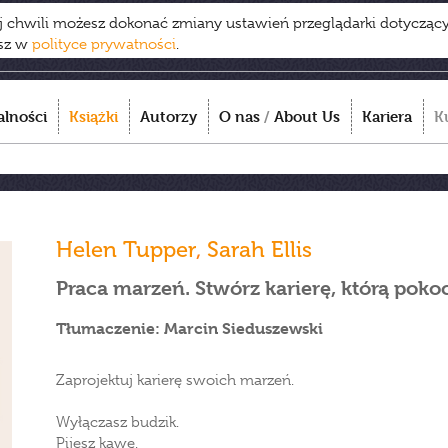
ej chwili możesz dokonać zmiany ustawień przeglądarki dotycząc
esz w
polityce prywatności
.
alności
Książki
Autorzy
O nas
/
About Us
Kariera
K
Helen Tupper
,
Sarah Ellis
Praca marzeń. Stwórz karierę, którą poko
Tłumaczenie: Marcin Sieduszewski
Zaprojektuj karierę swoich marzeń.
Wyłączasz budzik.
Pijesz kawę.