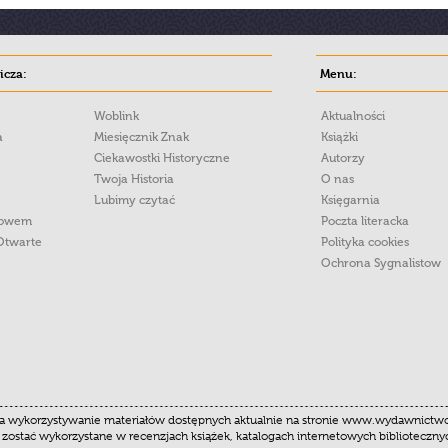
cza:
Menu:
Woblink
Aktualności
a
Miesięcznik Znak
Książki
Ciekawostki Historyczne
Autorzy
Twoja Historia
O nas
Lubimy czytać
Księgarnia
łowem
Poczta literacka
Otwarte
Polityka cookies
Ochrona Sygnalistow
 wykorzystywanie materiałów dostępnych aktualnie na stronie www.wydawnictwoznak
 zostać wykorzystane w recenzjach książek, katalogach internetowych biblioteczn