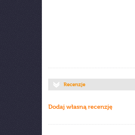
Recenzje
Dodaj własną recenzję