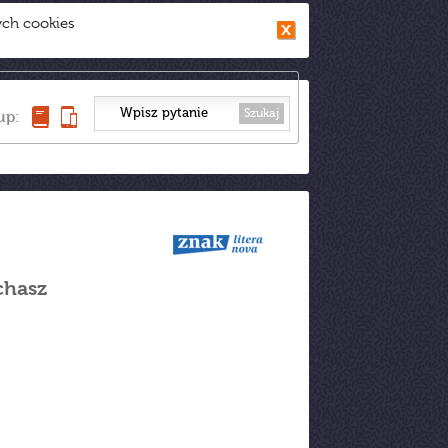
ych cookies
Szukaj
up:
chasz