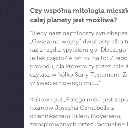
Czy wspólna mitologia mies
całej planety jest możliwa?
"Kiedy nasz najmłodszy syn obejrza
„Gwiezdne wojny” dwunasty albo t
raz z rzędu, spytałem go: Dlaczego
je tak często? A on mi na to: Z te
powodu, dla którego ty przez całe 
czytasz w kółko Stary Testament. Zn
w świecie nowego mitu."
Kultowa już „Potęga mitu” jest zap
rozmów Josepha Campbella z
dziennikarzem Billem Moyersem,
zainspirowanych przez Jacqueline