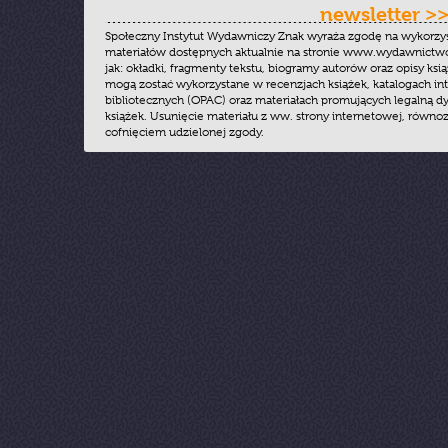
newsletter >
Społeczny Instytut Wydawniczy Znak wyraża zgodę na wykorzy
materiałów dostępnych aktualnie na stronie www.wydawnictwoz
jak: okładki, fragmenty tekstu, biogramy autorów oraz opisy ksią
mogą zostać wykorzystane w recenzjach książek, katalogach i
bibliotecznych (OPAC) oraz materiałach promujących legalną dy
książek. Usunięcie materiału z ww. strony internetowej, równoz
cofnięciem udzielonej zgody.