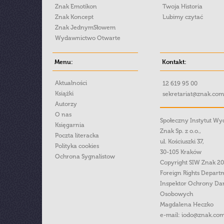
Znak Emotikon
Twoja Historia
Znak Koncept
Lubimy czytać
Znak JednymSłowem
Wydawnictwo Otwarte
Menu:
Kontakt:
Aktualności
12 619 95 00
Książki
sekretariat@znak.com
Autorzy
O nas
Społeczny Instytut W
Księgarnia
Znak Sp. z o.o.,
Poczta literacka
ul. Kościuszki 37,
Polityka cookies
30-105 Kraków
Ochrona Sygnalistow
Copyright SIW Znak 2
Foreign Rights Depart
Inspektor Ochrony Da
Osobowych
Magdalena Heczko
e-mail:
iodo@znak.com