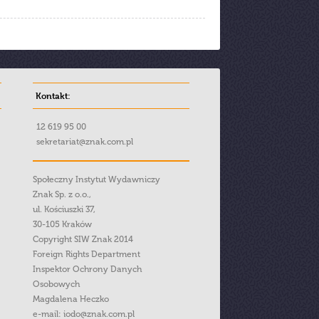
Kontakt:
12 619 95 00
sekretariat@znak.com.pl
Społeczny Instytut Wydawniczy
Znak Sp. z o.o.,
ul. Kościuszki 37,
30-105 Kraków
Copyright SIW Znak 2014
Foreign Rights Department
Inspektor Ochrony Danych
Osobowych
Magdalena Heczko
e-mail:
iodo@znak.com.pl