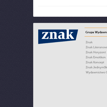
Grupa Wydawni
Znak
Znak Literanov
Znak Horyzont
Znak Emotikon
Znak Koncept
Znak JednymS
Wydawnictwo 