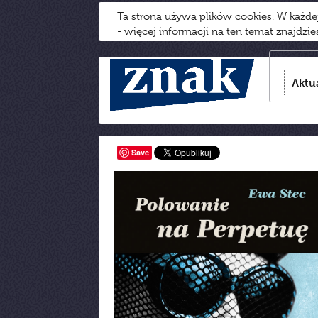
Ta strona używa plików cookies. W każd
- więcej informacji na ten temat znajdzi
Aktu
Save