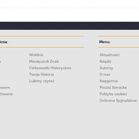
cza:
Menu:
Woblink
Aktualności
a
Miesięcznik Znak
Książki
Ciekawostki Historyczne
Autorzy
Twoja Historia
O nas
Lubimy czytać
Księgarnia
łowem
Poczta literacka
Otwarte
Polityka cookies
Ochrona Sygnalistow