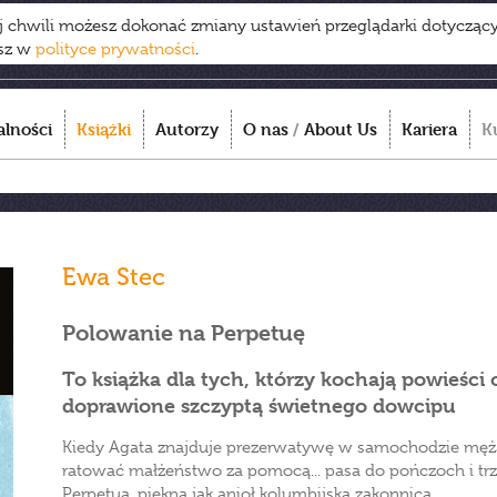
ej chwili możesz dokonać zmiany ustawień przeglądarki dotycząc
esz w
polityce prywatności
.
alności
Książki
Autorzy
O nas
/
About Us
Kariera
K
Ewa Stec
Polowanie na Perpetuę
To książka dla tych, którzy kochają powieści
doprawione szczyptą świetnego dowcipu
Kiedy Agata znajduje prezerwatywę w samochodzie męża
ratować małżeństwo za pomocą... pasa do pończoch i trze
Perpetua, piękna jak anioł kolumbijska zakonnica.