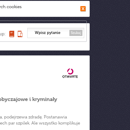
ych cookies
Szukaj
up:
 obyczajowe i kryminały
, podejrzewa zdradę. Postanawia
ch par szpilek. Ale wszystko komplikuje