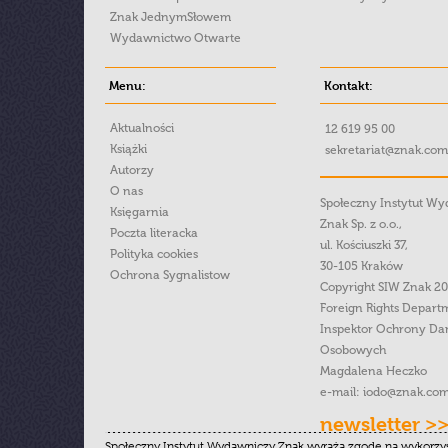
Znak JednymSłowem
Wydawnictwo Otwarte
Menu:
Kontakt:
Aktualności
12 619 95 00
Książki
sekretariat@znak.com
Autorzy
O nas
Społeczny Instytut W
Księgarnia
Znak Sp. z o.o.,
Poczta literacka
ul. Kościuszki 37,
Polityka cookies
30-105 Kraków
Ochrona Sygnalistow
Copyright SIW Znak 2
Foreign Rights Depart
Inspektor Ochrony Da
Osobowych
Magdalena Heczko
e-mail:
iodo@znak.com
newsletter >
Społeczny Instytut Wydawniczy Znak wyraża zgodę na wykorzy