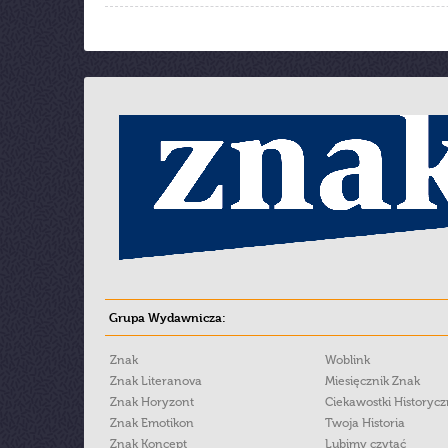
Grupa Wydawnicza:
Znak
Woblink
Znak Literanova
Miesięcznik Znak
Znak Horyzont
Ciekawostki Historyc
Znak Emotikon
Twoja Historia
Znak Koncept
Lubimy czytać