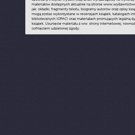
materiałów dostępnych aktualnie na stronie www.wydawnictwoz
jak: okładki, fragmenty tekstu, biogramy autorów oraz opisy ksią
mogą zostać wykorzystane w recenzjach książek, katalogach i
bibliotecznych (OPAC) oraz materiałach promujących legalną dy
książek. Usunięcie materiału z ww. strony internetowej, równoz
cofnięciem udzielonej zgody.